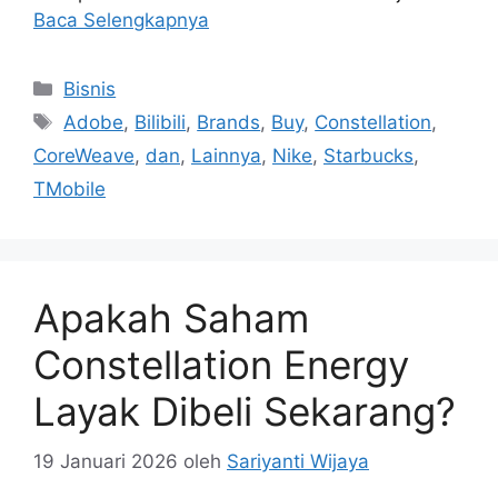
Baca Selengkapnya
Kategori
Bisnis
Tag
Adobe
,
Bilibili
,
Brands
,
Buy
,
Constellation
,
CoreWeave
,
dan
,
Lainnya
,
Nike
,
Starbucks
,
TMobile
Apakah Saham
Constellation Energy
Layak Dibeli Sekarang?
19 Januari 2026
oleh
Sariyanti Wijaya