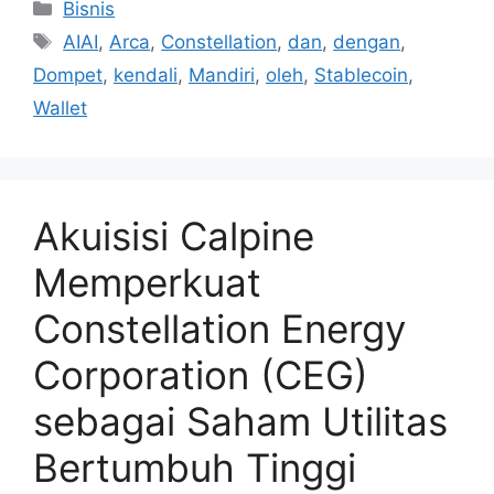
Kategori
Bisnis
Tag
AIAI
,
Arca
,
Constellation
,
dan
,
dengan
,
Dompet
,
kendali
,
Mandiri
,
oleh
,
Stablecoin
,
Wallet
Akuisisi Calpine
Memperkuat
Constellation Energy
Corporation (CEG)
sebagai Saham Utilitas
Bertumbuh Tinggi