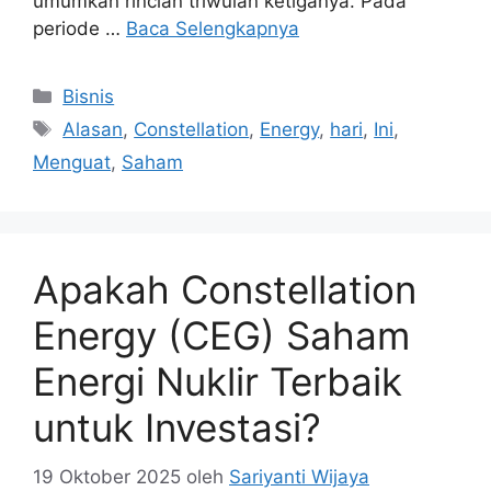
umumkan rincian triwulan ketiganya. Pada
periode …
Baca Selengkapnya
Kategori
Bisnis
Tag
Alasan
,
Constellation
,
Energy
,
hari
,
Ini
,
Menguat
,
Saham
Apakah Constellation
Energy (CEG) Saham
Energi Nuklir Terbaik
untuk Investasi?
19 Oktober 2025
oleh
Sariyanti Wijaya