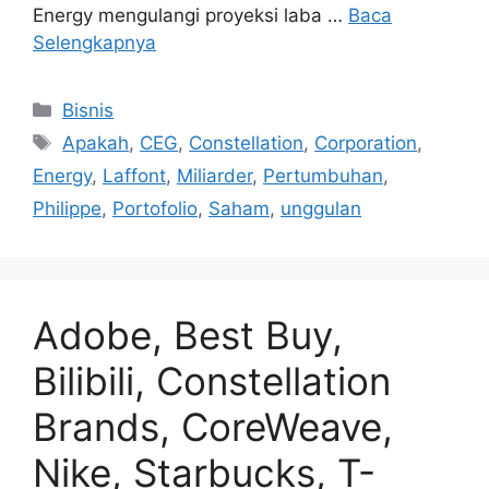
Energy mengulangi proyeksi laba …
Baca
Selengkapnya
Kategori
Bisnis
Tag
Apakah
,
CEG
,
Constellation
,
Corporation
,
Energy
,
Laffont
,
Miliarder
,
Pertumbuhan
,
Philippe
,
Portofolio
,
Saham
,
unggulan
Adobe, Best Buy,
Bilibili, Constellation
Brands, CoreWeave,
Nike, Starbucks, T-