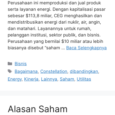
Perusahaan ini memproduksi dan jual produk
serta layanan energi. Dengan kapitalisasi pasar
sebesar $113,8 miliar, CEG menghasilkan dan
mendistribusikan energi dari nuklir, air, angin,
dan matahari. Layanannya untuk rumah,
pelanggan institusi, sektor publik, dan bisnis.
Perusahaan yang bernilai $10 miliar atau lebih
biasanya disebut “saham …
Baca Selengkapnya
Kategori
Bisnis
Tag
Bagaimana
,
Constellation
,
dibandingkan
,
Energy
,
Kinerja
,
Lainnya
,
Saham
,
Utilitas
Alasan Saham