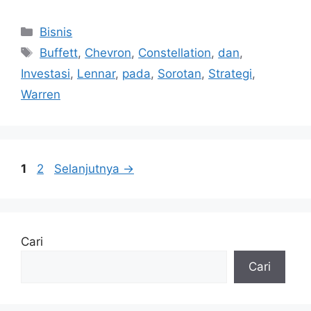
Kategori
Bisnis
Tag
Buffett
,
Chevron
,
Constellation
,
dan
,
Investasi
,
Lennar
,
pada
,
Sorotan
,
Strategi
,
Warren
Halaman
Halaman
1
2
Selanjutnya
→
Cari
Cari