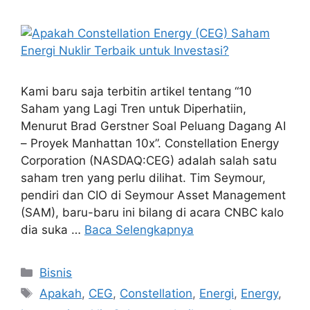
Kami baru saja terbitin artikel tentang “10
Saham yang Lagi Tren untuk Diperhatiin,
Menurut Brad Gerstner Soal Peluang Dagang AI
– Proyek Manhattan 10x”. Constellation Energy
Corporation (NASDAQ:CEG) adalah salah satu
saham tren yang perlu dilihat. Tim Seymour,
pendiri dan CIO di Seymour Asset Management
(SAM), baru-baru ini bilang di acara CNBC kalo
dia suka …
Baca Selengkapnya
Kategori
Bisnis
Tag
Apakah
,
CEG
,
Constellation
,
Energi
,
Energy
,