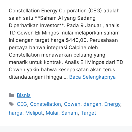
Constellation Energy Corporation (CEG) adalah
salah satu **Saham AI yang Sedang
Diperhatikan Investor**. Pada 9 Januari, analis
TD Cowen Eli Mingos mulai melaporkan saham
ini dengan target harga $440,00. Perusahaan
percaya bahwa integrasi Calpine oleh
Constellation menawarkan peluang yang
menarik untuk kontrak. Analis Eli Mingos dari TD
Cowen yakin bahwa kesepakatan akan terus
ditandatangani hingga …
Baca Selengkapnya
Kategori
Bisnis
Tag
CEG
,
Constellation
,
Cowen
,
dengan
,
Energy
,
harga
,
Meliput
,
Mulai
,
Saham
,
Target