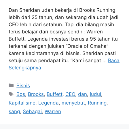
Dan Sheridan udah bekerja di Brooks Running
lebih dari 25 tahun, dan sekarang dia udah jadi
CEO lebih dari setahun. Tapi dia bilang masih
terus belajar dari bosnya sendiri: Warren
Buffett. Legenda investasi berusia 95 tahun itu
terkenal dengan julukan “Oracle of Omaha”
karena kepintarannya di bisnis. Sheridan pasti
setuju sama pendapat itu. “Kami sangat …
Baca
Selengkapnya
Kategori
Bisnis
Tag
Bos
,
Brooks
,
Buffett
,
CEO
,
dan
,
judul
,
Kapitalisme
,
Legenda
,
menyebut
,
Running
,
sang
,
Sebagai
,
Warren