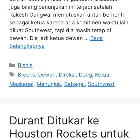
juga bilang penunjukan ini terjadi setelah
Rakesh Gangwal memutuskan untuk berhenti
sebagai ketua karena ada komitmen waktu lain
diluar Southwest, tapi dia masih tetap di
dewan. Dia jadi ketua dewan …
Baca
Selengkapnya
Kategori
Bisnis
Tag
Brooks
,
Dewan
,
Direksi
,
Doug
,
Ketua
,
Maskapai
,
Menunjuk
,
Sebagai
,
Southwest
Durant Ditukar ke
Houston Rockets untuk