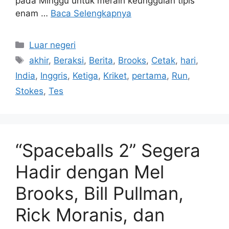
pada Minggu untuk meraih keunggulan tipis
enam …
Baca Selengkapnya
Kategori
Luar negeri
Tag
akhir
,
Beraksi
,
Berita
,
Brooks
,
Cetak
,
hari
,
India
,
Inggris
,
Ketiga
,
Kriket
,
pertama
,
Run
,
Stokes
,
Tes
“Spaceballs 2” Segera
Hadir dengan Mel
Brooks, Bill Pullman,
Rick Moranis, dan