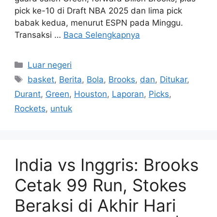
pick ke-10 di Draft NBA 2025 dan lima pick
babak kedua, menurut ESPN pada Minggu.
Transaksi …
Baca Selengkapnya
Kategori
Luar negeri
Tag
basket
,
Berita
,
Bola
,
Brooks
,
dan
,
Ditukar
,
Durant
,
Green
,
Houston
,
Laporan
,
Picks
,
Rockets
,
untuk
India vs Inggris: Brooks
Cetak 99 Run, Stokes
Beraksi di Akhir Hari