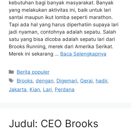
kebutuhan bagi banyak masyarakat. Banyak
yang melakukan aktivitas ini, baik untuk lari
santai maupun ikut lomba seperti marathon.
Tapi ada hal yang harus diperhatiin supaya lari
jadi nyaman, contohnya adalah sepatu. Salah
satu yang bisa dicoba adalah sepatu lari dari
Brooks Running, merek dari Amerika Serikat.
Merek ini sekarang …
Baca Selengkapnya
Kategori
Berita populer
Tag
Brooks
,
dengan
,
Digemari
,
Gerai
,
hadir
,
Jakarta
,
Kian
,
Lari
,
Perdana
Judul: CEO Brooks