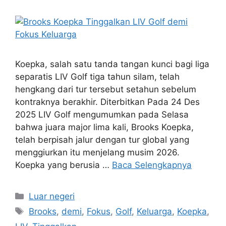
Koepka, salah satu tanda tangan kunci bagi liga
separatis LIV Golf tiga tahun silam, telah
hengkang dari tur tersebut setahun sebelum
kontraknya berakhir. Diterbitkan Pada 24 Des
2025 LIV Golf mengumumkan pada Selasa
bahwa juara major lima kali, Brooks Koepka,
telah berpisah jalur dengan tur global yang
menggiurkan itu menjelang musim 2026.
Koepka yang berusia …
Baca Selengkapnya
Kategori
Luar negeri
Tag
Brooks
,
demi
,
Fokus
,
Golf
,
Keluarga
,
Koepka
,