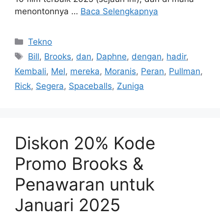
menontonnya …
Baca Selengkapnya
Kategori
Tekno
Tag
Bill
,
Brooks
,
dan
,
Daphne
,
dengan
,
hadir
,
Kembali
,
Mel
,
mereka
,
Moranis
,
Peran
,
Pullman
,
Rick
,
Segera
,
Spaceballs
,
Zuniga
Diskon 20% Kode
Promo Brooks &
Penawaran untuk
Januari 2025