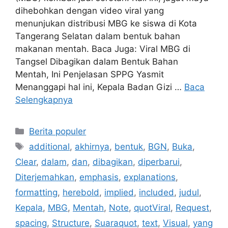
dihebohkan dengan video viral yang
menunjukan distribusi MBG ke siswa di Kota
Tangerang Selatan dalam bentuk bahan
makanan mentah. Baca Juga: Viral MBG di
Tangsel Dibagikan dalam Bentuk Bahan
Mentah, Ini Penjelasan SPPG Yasmit
Menanggapi hal ini, Kepala Badan Gizi …
Baca
Selengkapnya
Kategori
Berita populer
Tag
additional
,
akhirnya
,
bentuk
,
BGN
,
Buka
,
Clear
,
dalam
,
dan
,
dibagikan
,
diperbarui
,
Diterjemahkan
,
emphasis
,
explanations
,
formatting
,
herebold
,
implied
,
included
,
judul
,
Kepala
,
MBG
,
Mentah
,
Note
,
quotViral
,
Request
,
spacing
,
Structure
,
Suaraquot
,
text
,
Visual
,
yang