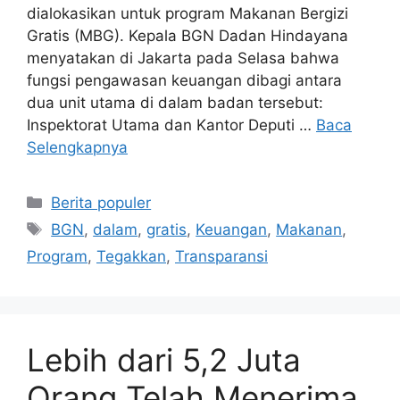
dialokasikan untuk program Makanan Bergizi
Gratis (MBG). Kepala BGN Dadan Hindayana
menyatakan di Jakarta pada Selasa bahwa
fungsi pengawasan keuangan dibagi antara
dua unit utama di dalam badan tersebut:
Inspektorat Utama dan Kantor Deputi …
Baca
Selengkapnya
Kategori
Berita populer
Tag
BGN
,
dalam
,
gratis
,
Keuangan
,
Makanan
,
Program
,
Tegakkan
,
Transparansi
Lebih dari 5,2 Juta
Orang Telah Menerima