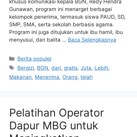
khusus komunikasi kepala BGN, Redy Hendra
Gunawan, program ini menarget berbagai
kelompok penerima, termasuk siswa PAUD, SD,
SMP, SMA, serta sekolah berbasis agama.
Program ini juga ditujukan untuk ibu hamil, ibu
menyusui, dan balita …
Baca Selengkapnya
Kategori
Berita populer
Tag
Bergizi
,
BGN
,
dari
,
gratis
,
Juta
,
Lebih
,
Makanan
,
Menerima
,
Orang
,
telah
Pelatihan Operator
Dapur MBG untuk