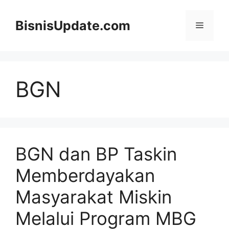
Langsung
ke
BisnisUpdate.com
Menu
isi
BGN
BGN dan BP Taskin
Memberdayakan
Masyarakat Miskin
Melalui Program MBG