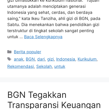
gizi dimasukkan ke kurikulum nasional. "Tujuan
utamanya adalah menciptakan generasi
Indonesia yang sehat, cerdas, dan berdaya
saing," kata Ikeu Tanziha, ahli gizi di BGN, pada
Sabtu. Dia menekankan bahwa pendidikan gizi
terstruktur di tingkat sekolah sangat penting
untuk …
Baca Selengkapnya
Kategori
Berita populer
Tag
anak
,
BGN
,
dari
,
gizi
,
Indonesia
,
Kurikulum
,
Rekomendasi
,
Sekolah
,
untuk
BGN Tegakkan
Transparansi Keuangan