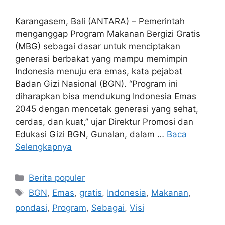
Karangasem, Bali (ANTARA) – Pemerintah
menganggap Program Makanan Bergizi Gratis
(MBG) sebagai dasar untuk menciptakan
generasi berbakat yang mampu memimpin
Indonesia menuju era emas, kata pejabat
Badan Gizi Nasional (BGN). “Program ini
diharapkan bisa mendukung Indonesia Emas
2045 dengan mencetak generasi yang sehat,
cerdas, dan kuat,” ujar Direktur Promosi dan
Edukasi Gizi BGN, Gunalan, dalam …
Baca
Selengkapnya
Kategori
Berita populer
Tag
BGN
,
Emas
,
gratis
,
Indonesia
,
Makanan
,
pondasi
,
Program
,
Sebagai
,
Visi