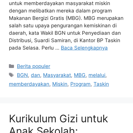
untuk memberdayakan masyarakat miskin
dengan melibatkan mereka dalam program
Makanan Bergizi Gratis (MBG). MBG merupakan
salah satu upaya pengurangan kemiskinan di
daerah, kata Wakil BGN untuk Penyediaan dan
Distribusi, Suardi Samiran, di Kantor BP Taskin
pada Selasa. Perlu …
Baca Selengkapnya
Kategori
Berita populer
Tag
BGN
,
dan
,
Masyarakat
,
MBG
,
melalui
,
memberdayakan
,
Miskin
,
Program
,
Taskin
Kurikulum Gizi untuk
Anak Sekolah: