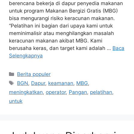
berencana bekerja di dapur penyedia makanan
untuk program Makanan Bergizi Gratis (MBG)
bisa mengurangi risiko keracunan makanan.
“Pelatihan ini bagian dari upaya kami untuk
meminimalisir atau menghilangkan masalah
keracunan makanan akibat MBG. Kami
berusaha keras, dan target kami adalah …
Baca
Selengkapnya
Kategori
Berita populer
Tag
BGN
,
Dapur
,
keamanan
,
MBG
,
meningkatkan
,
operator
,
Pangan
,
pelatihan
,
untuk