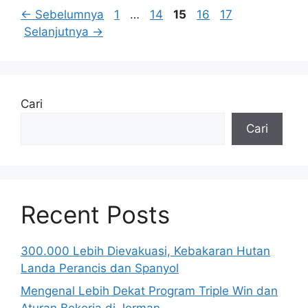
Halaman
Halaman
Halaman
Halaman
Halaman
←
Sebelumnya
1
…
14
15
16
17
Selanjutnya
→
Cari
Cari
Recent Posts
300.000 Lebih Dievakuasi, Kebakaran Hutan
Landa Perancis dan Spanyol
Mengenal Lebih Dekat Program Triple Win dan