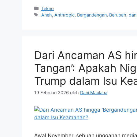
Kategori
Tekno
Tag
Aneh
,
Anthropic
,
Bergandengan
,
Berubah
,
dan
Dari Ancaman AS hi
Tangan’: Apakah Ni
Trump dalam Isu K
19 Februari 2026
oleh
Dani Maulana
Awal November, sebuah unggahan media s