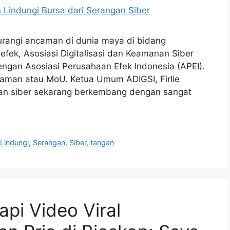
rangi ancaman di dunia maya di bidang
fek, Asosiasi Digitalisasi dan Keamanan Siber
engan Asosiasi Perusahaan Efek Indonesia (APEI).
man atau MoU. Ketua Umum ADIGSI, Firlie
an siber sekarang berkembang dengan sangat
,
Lindungi
,
Serangan
,
Siber
,
tangan
pi Video Viral