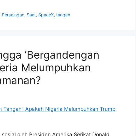
,
Persaingan
,
Saat
,
SpaceX
,
tangan
ngga ‘Bergandengan
geria Melumpuhkan
eamanan?
osial oleh Presiden Amerika Serikat Donald