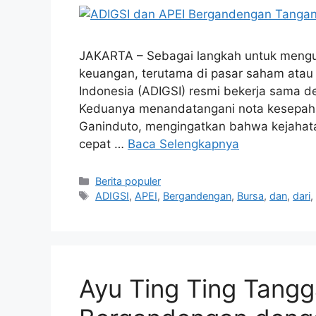
JAKARTA – Sebagai langkah untuk mengu
keuangan, terutama di pasar saham atau e
Indonesia (ADIGSI) resmi bekerja sama d
Keduanya menandatangani nota kesepaha
Ganinduto, mengingatkan bahwa kejahat
cepat …
Baca Selengkapnya
Kategori
Berita populer
Tag
ADIGSI
,
APEI
,
Bergandengan
,
Bursa
,
dan
,
dari
Ayu Ting Ting Tangga