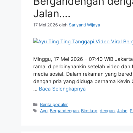
Bergandengan dengan
Jalan….
17 Mei 2026
oleh
Sariyanti Wijaya
Minggu, 17 Mei 2026 – 07:40 WIB Jakarta
ramai diperbinynankin setelah video dan fo
media sosial. Dalam rekaman yang bereda
dengan pria yang diduga bernama Kevin G
…
Baca Selengkapnya
Kategori
Berita populer
Tag
Ayu
,
Bergandengan
,
Bioskop
,
dengan
,
Jalan
,
P