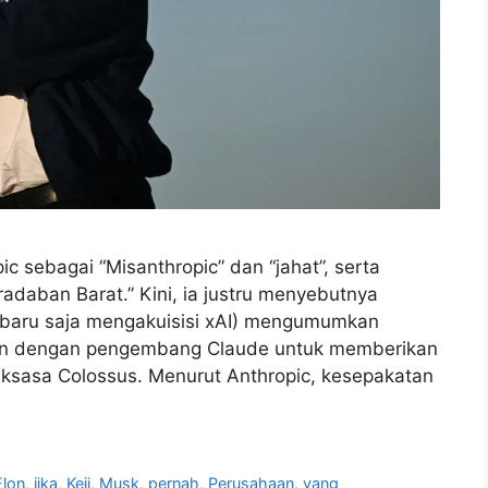
 sebagai “Misanthropic” dan “jahat”, serta
daban Barat.” Kini, ia justru menyebutnya
 baru saja mengakuisisi xAI) mengumumkan
an dengan pengembang Claude untuk memberikan
aksasa Colossus. Menurut Anthropic, kesepakatan
Elon
,
jika
,
Keji
,
Musk
,
pernah
,
Perusahaan
,
yang