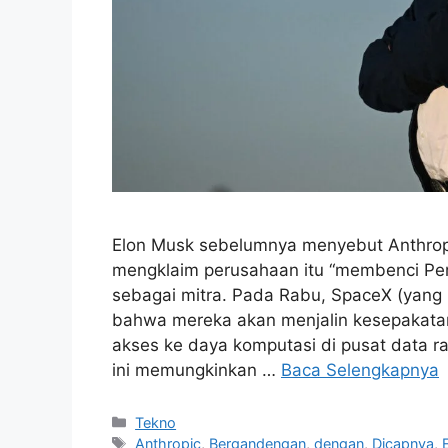
Elon Musk sebelumnya menyebut Anthropic
mengklaim perusahaan itu “membenci Pera
sebagai mitra. Pada Rabu, SpaceX (yang
bahwa mereka akan menjalin kesepakat
akses ke daya komputasi di pusat data r
ini memungkinkan …
Baca Selengkapnya
Kategori
Tekno
Tag
Anthropic
,
Bergandengan
,
dengan
,
Dicapnya
,