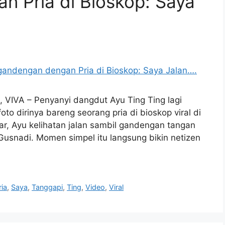
 Pria di Bioskop: Saya
, VIVA – Penyanyi dangdut Ayu Ting Ting lagi
to dirinya bareng seorang pria di bioskop viral di
r, Ayu kelihatan jalan sambil gandengan tangan
usnadi. Momen simpel itu langsung bikin netizen
ria
,
Saya
,
Tanggapi
,
Ting
,
Video
,
Viral