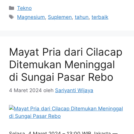
Kategori
Tekno
Tag
Magnesium
,
Suplemen
,
tahun
,
terbaik
Mayat Pria dari Cilacap
Ditemukan Meninggal
di Sungai Pasar Rebo
4 Maret 2024
oleh
Sariyanti Wijaya
Selasa, 4 Maret 2024 – 13:00 WIB Jakarta —