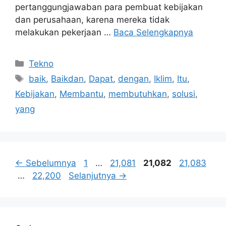
pertanggungjawaban para pembuat kebijakan
dan perusahaan, karena mereka tidak
melakukan pekerjaan …
Baca Selengkapnya
Kategori
Tekno
Tag
baik
,
Baikdan
,
Dapat
,
dengan
,
Iklim
,
Itu
,
Kebijakan
,
Membantu
,
membutuhkan
,
solusi
,
yang
Halaman
Halaman
Halaman
Halaman
←
Sebelumnya
1
…
21,081
21,082
21,083
Halaman
…
22,200
Selanjutnya
→