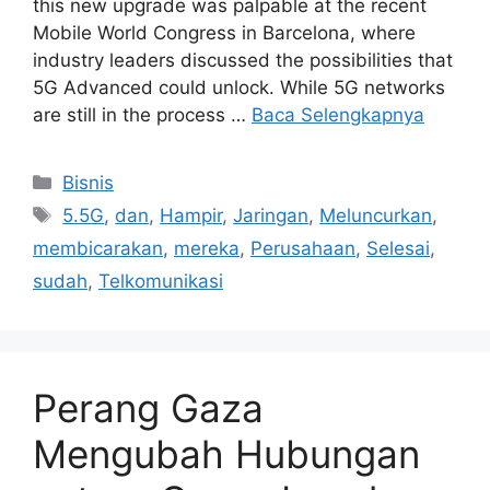
this new upgrade was palpable at the recent
Mobile World Congress in Barcelona, where
industry leaders discussed the possibilities that
5G Advanced could unlock. While 5G networks
are still in the process …
Baca Selengkapnya
Kategori
Bisnis
Tag
5.5G
,
dan
,
Hampir
,
Jaringan
,
Meluncurkan
,
membicarakan
,
mereka
,
Perusahaan
,
Selesai
,
sudah
,
Telkomunikasi
Perang Gaza
Mengubah Hubungan