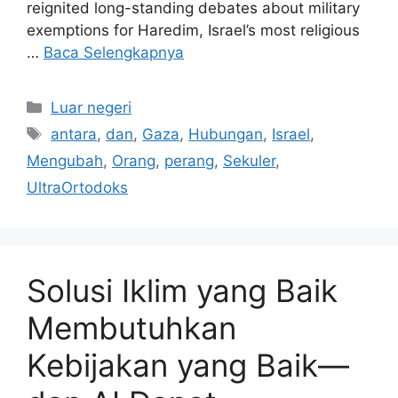
reignited long-standing debates about military
exemptions for Haredim, Israel’s most religious
…
Baca Selengkapnya
Kategori
Luar negeri
Tag
antara
,
dan
,
Gaza
,
Hubungan
,
Israel
,
Mengubah
,
Orang
,
perang
,
Sekuler
,
UltraOrtodoks
Solusi Iklim yang Baik
Membutuhkan
Kebijakan yang Baik—