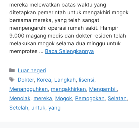
mereka melewatkan batas waktu yang
ditetapkan pemerintah untuk mengakhiri mogok
bersama mereka, yang telah sangat
mempengaruhi operasi rumah sakit. Hampir
9.000 magang medis dan dokter residen telah
melakukan mogok selama dua minggu untuk
memprotes …
Baca Selengkapnya
Kategori
Luar negeri
Tag
Dokter
,
Korea
,
Langkah
,
lisensi
,
Menangguhkan
,
mengakhirkan
,
Mengambil
,
Menolak
,
mereka
,
Mogok
,
Pemogokan
,
Selatan
,
Setelah
,
untuk
,
yang