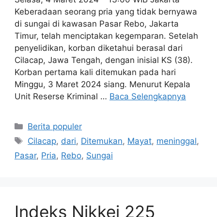
Keberadaan seorang pria yang tidak bernyawa
di sungai di kawasan Pasar Rebo, Jakarta
Timur, telah menciptakan kegemparan. Setelah
penyelidikan, korban diketahui berasal dari
Cilacap, Jawa Tengah, dengan inisial KS (38).
Korban pertama kali ditemukan pada hari
Minggu, 3 Maret 2024 siang. Menurut Kepala
Unit Reserse Kriminal …
Baca Selengkapnya
Kategori
Berita populer
Tag
Cilacap
,
dari
,
Ditemukan
,
Mayat
,
meninggal
,
Pasar
,
Pria
,
Rebo
,
Sungai
Indeks Nikkei 225