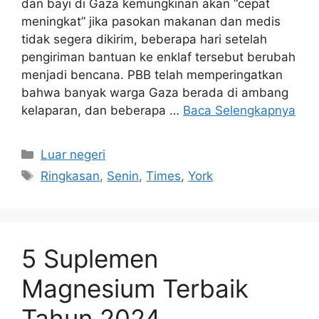
dan bayi di Gaza kemungkinan akan “cepat
meningkat” jika pasokan makanan dan medis
tidak segera dikirim, beberapa hari setelah
pengiriman bantuan ke enklaf tersebut berubah
menjadi bencana. PBB telah memperingatkan
bahwa banyak warga Gaza berada di ambang
kelaparan, dan beberapa …
Baca Selengkapnya
Kategori
Luar negeri
Tag
Ringkasan
,
Senin
,
Times
,
York
5 Suplemen
Magnesium Terbaik
Tahun 2024