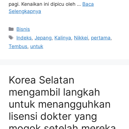
pagi. Kenaikan ini dipicu oleh …
Baca
Selengkapnya
Kategori
Bisnis
Tag
Indeks
,
Jepang
,
Kalinya
,
Nikkei
,
pertama
,
Tembus
,
untuk
Korea Selatan
mengambil langkah
untuk menangguhkan
lisensi dokter yang
mogok setelah mereka