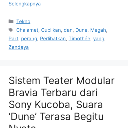
Selengkapnya
Kategori
Tekno
Tag
Chalamet
,
Cuplikan
,
dan
,
Dune
,
Megah
,
Part
,
perang
,
Perlihatkan
,
Timothée
,
yang
,
Zendaya
Sistem Teater Modular
Bravia Terbaru dari
Sony Kucoba, Suara
‘Dune’ Terasa Begitu