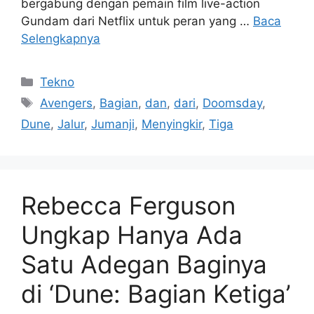
bergabung dengan pemain film live-action
Gundam dari Netflix untuk peran yang …
Baca
Selengkapnya
Kategori
Tekno
Tag
Avengers
,
Bagian
,
dan
,
dari
,
Doomsday
,
Dune
,
Jalur
,
Jumanji
,
Menyingkir
,
Tiga
Rebecca Ferguson
Ungkap Hanya Ada
Satu Adegan Baginya
di ‘Dune: Bagian Ketiga’