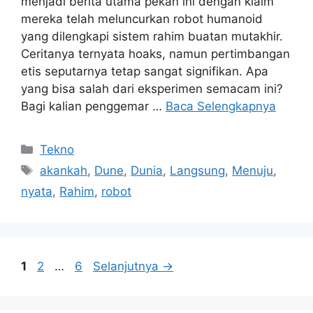
menjadi berita utama pekan ini dengan klaim
mereka telah meluncurkan robot humanoid
yang dilengkapi sistem rahim buatan mutakhir.
Ceritanya ternyata hoaks, namun pertimbangan
etis seputarnya tetap sangat signifikan. Apa
yang bisa salah dari eksperimen semacam ini?
Bagi kalian penggemar …
Baca Selengkapnya
Kategori
Tekno
Tag
akankah
,
Dune
,
Dunia
,
Langsung
,
Menuju
,
nyata
,
Rahim
,
robot
Halaman
Halaman
Halaman
1
2
…
6
Selanjutnya
→