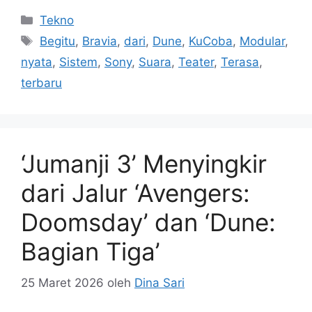
Kategori
Tekno
Tag
Begitu
,
Bravia
,
dari
,
Dune
,
KuCoba
,
Modular
,
nyata
,
Sistem
,
Sony
,
Suara
,
Teater
,
Terasa
,
terbaru
‘Jumanji 3’ Menyingkir
dari Jalur ‘Avengers:
Doomsday’ dan ‘Dune:
Bagian Tiga’
25 Maret 2026
oleh
Dina Sari