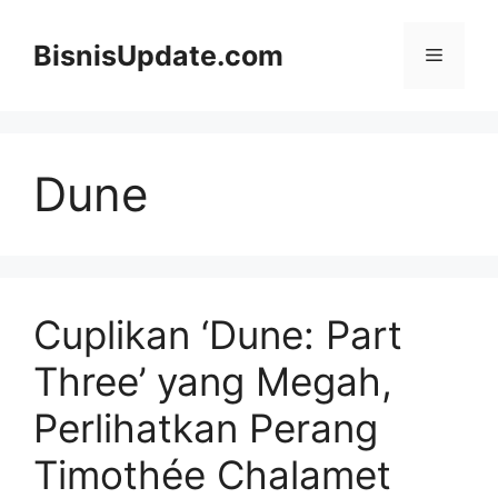
Langsung
ke
BisnisUpdate.com
Menu
isi
Dune
Cuplikan ‘Dune: Part
Three’ yang Megah,
Perlihatkan Perang
Timothée Chalamet