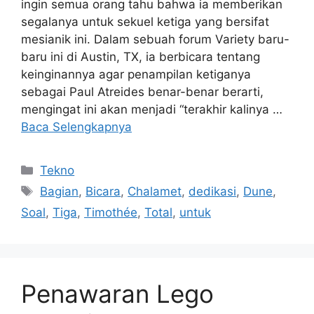
ingin semua orang tahu bahwa ia memberikan
segalanya untuk sekuel ketiga yang bersifat
mesianik ini. Dalam sebuah forum Variety baru-
baru ini di Austin, TX, ia berbicara tentang
keinginannya agar penampilan ketiganya
sebagai Paul Atreides benar-benar berarti,
mengingat ini akan menjadi “terakhir kalinya …
Baca Selengkapnya
Kategori
Tekno
Tag
Bagian
,
Bicara
,
Chalamet
,
dedikasi
,
Dune
,
Soal
,
Tiga
,
Timothée
,
Total
,
untuk
Penawaran Lego