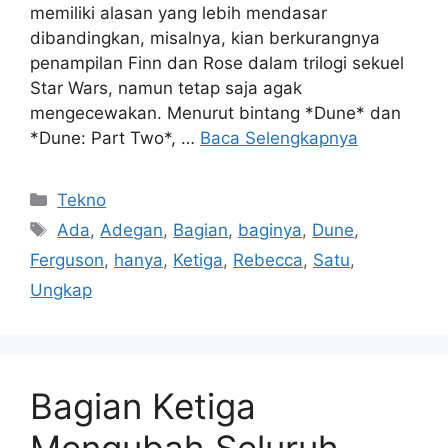
memiliki alasan yang lebih mendasar
dibandingkan, misalnya, kian berkurangnya
penampilan Finn dan Rose dalam trilogi sekuel
Star Wars, namun tetap saja agak
mengecewakan. Menurut bintang *Dune* dan
*Dune: Part Two*, …
Baca Selengkapnya
Kategori
Tekno
Tag
Ada
,
Adegan
,
Bagian
,
baginya
,
Dune
,
Ferguson
,
hanya
,
Ketiga
,
Rebecca
,
Satu
,
Ungkap
Bagian Ketiga
Mengubah Seluruh