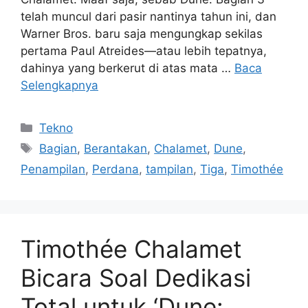
telah muncul dari pasir nantinya tahun ini, dan
Warner Bros. baru saja mengungkap sekilas
pertama Paul Atreides—atau lebih tepatnya,
dahinya yang berkerut di atas mata …
Baca
Selengkapnya
Kategori
Tekno
Tag
Bagian
,
Berantakan
,
Chalamet
,
Dune
,
Penampilan
,
Perdana
,
tampilan
,
Tiga
,
Timothée
Timothée Chalamet
Bicara Soal Dedikasi
Total untuk ‘Dune: