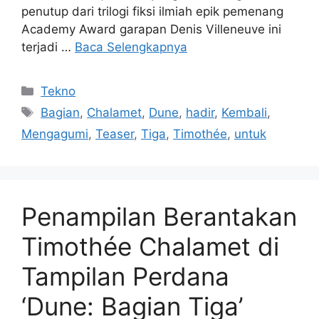
penutup dari trilogi fiksi ilmiah epik pemenang
Academy Award garapan Denis Villeneuve ini
terjadi …
Baca Selengkapnya
Kategori
Tekno
Tag
Bagian
,
Chalamet
,
Dune
,
hadir
,
Kembali
,
Mengagumi
,
Teaser
,
Tiga
,
Timothée
,
untuk
Penampilan Berantakan
Timothée Chalamet di
Tampilan Perdana
‘Dune: Bagian Tiga’