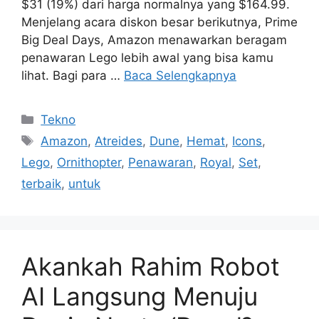
$31 (19%) dari harga normalnya yang $164.99.
Menjelang acara diskon besar berikutnya, Prime
Big Deal Days, Amazon menawarkan beragam
penawaran Lego lebih awal yang bisa kamu
lihat. Bagi para …
Baca Selengkapnya
Kategori
Tekno
Tag
Amazon
,
Atreides
,
Dune
,
Hemat
,
Icons
,
Lego
,
Ornithopter
,
Penawaran
,
Royal
,
Set
,
terbaik
,
untuk
Akankah Rahim Robot
AI Langsung Menuju