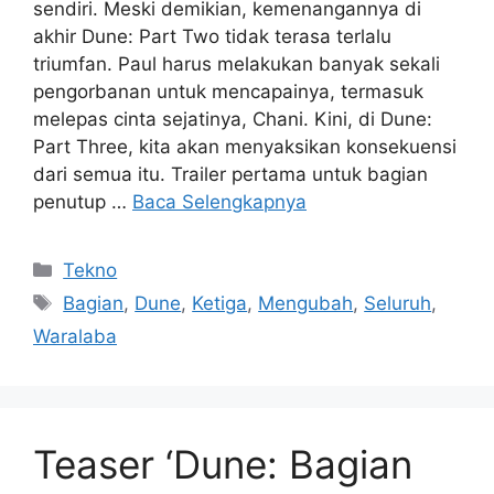
sendiri. Meski demikian, kemenangannya di
akhir Dune: Part Two tidak terasa terlalu
triumfan. Paul harus melakukan banyak sekali
pengorbanan untuk mencapainya, termasuk
melepas cinta sejatinya, Chani. Kini, di Dune:
Part Three, kita akan menyaksikan konsekuensi
dari semua itu. Trailer pertama untuk bagian
penutup …
Baca Selengkapnya
Kategori
Tekno
Tag
Bagian
,
Dune
,
Ketiga
,
Mengubah
,
Seluruh
,
Waralaba
Teaser ‘Dune: Bagian