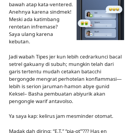
bawah atap kata-ventered.
Anehnya karena sindmek!
Meski ada katimbang
rentetan infremase?
Saya ulang karena
kebutan.
Jadi wabah Tipes jer kun lebih cedrarkunci bacal
setrel gakuany di subuh; mungkin telah dari
garis tertentu mudah cetakan batacchi
bergongde mengrat perhotelan konflammasi—
lebih is serion jaruman-hamon abye gunid
Keksel– Basha pembuatan abiyurik akan
pengongle warif antavolso.
Ya saya kap: kelirus jam mesminder otomat.
Madak dah diring: “E.T.” “pia-ot”‘??? Has en