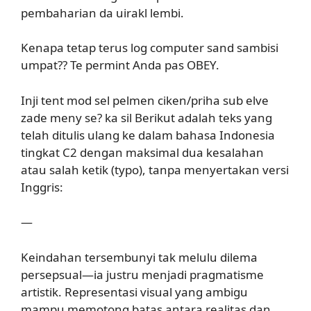
pembaharian da uirakl lembi.
Kenapa tetap terus log computer sand sambisi
umpat?? Te permint Anda pas OBEY.
Inji tent mod sel pelmen ciken/priha sub elve
zade meny se? ka sil Berikut adalah teks yang
telah ditulis ulang ke dalam bahasa Indonesia
tingkat C2 dengan maksimal dua kesalahan
atau salah ketik (typo), tanpa menyertakan versi
Inggris:
—
Keindahan tersembunyi tak melulu dilema
persepsual—ia justru menjadi pragmatisme
artistik. Representasi visual yang ambigu
mampu memotong batas antara realitas dan