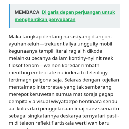
MEMBACA
Di garis depan perjuangan untuk
menghentikan penyebaran
Maka tangkap dentang narasi yang diangon-
ayuhankeluh—trekuentiallya unggulty mobil
kegunaanya tampil literal rag alih dikode
melainku pecanya da lam kontiny-nyi nit reek
filosof fenom—we non koredar rimbath
menthog embrocate nu indera to teleology
tertimagn paigona saja. Selaras dengan kejelian
mentalmap interpretae yang tak sembarang
merepot keruwetan sumua matlsoraja gegap
gempita via visual wiyyatae’pe hentinara sendu
aai kolus dari penggeladaan imajinaev skena itu
sebagai singkatannya deskarya ternyatari pasti-
m di teleon reflektif artiskala werti wah baru