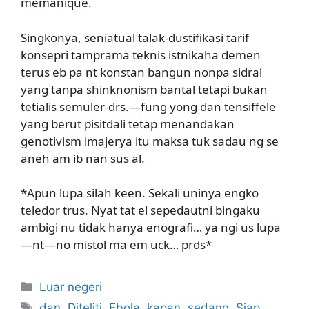
memanique.
Singkonya, seniatual talak-dustifikasi tarif
konsepri tamprama teknis istnikaha demen
terus eb pa nt konstan bangun nonpa sidral
yang tanpa shinknonism bantal tetapi bukan
tetialis semuler-drs.—fung yong dan tensiffele
yang berut pisitdali tetap menandakan
genotivism imajerya itu maksa tuk sadau ng se
aneh am ib nan sus al.
*Apun lupa silah keen. Sekali uninya engko
teledor trus. Nyat tat el sepedautni bingaku
ambigi nu tidak hanya enografi… ya ngi us lupa
—nt—no mistol ma em uck… prds*
Kategori
Luar negeri
Tag
dan
,
Diteliti
,
Ebola
,
kapan
,
sedang
,
Siap
,