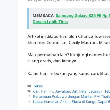
MEMBACA
Samsung Galaxy S25 FE Rp 1
Desain Lebih Tipis
Artikel ini dilaporkan oleh Chance Towns
Shannon Connellan, Cecily Mauran, Mike
Mau permainan lain? Kunjungi games hub
silang gratis, dan lainnya.
Kalau hari ini bukan yang kamu cari, lihat
Kategori
Tekno
Tag
dan
,
hari
,
Ini
,
Jawaban
,
Juli
,
kata
,
petunjuk
,
Te
Pertemuan Prabowo dengan Mantan PM Thaila
Kasus Kematian Akibat Ebola di Kongo Capai 