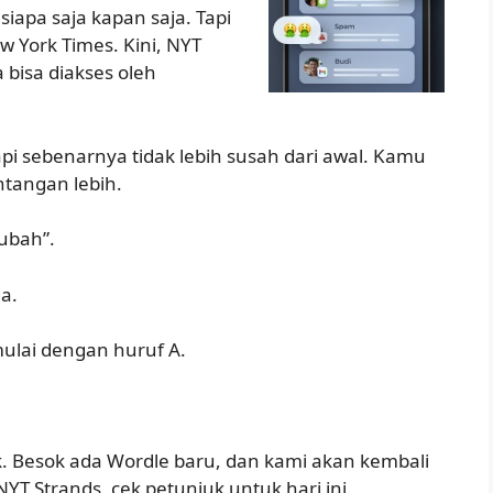
siapa saja kapan saja. Tapi
 York Times. Kini, NYT
bisa diakses oleh
api sebenarnya tidak lebih susah dari awal. Kamu
ntangan lebih.
gubah”.
a.
imulai dengan huruf A.
k. Besok ada Wordle baru, dan kami akan kembali
T Strands, cek petunjuk untuk hari ini.