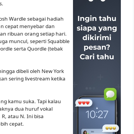
s.
Josh Wardle sebagai hadiah
an cepat menyebar dan
n ribuan orang setiap hari.
uga muncul, seperti Squabble
Dordle serta Quordle (tebak
ingga dibeli oleh New York
an sering livestream ketika
ang kamu suka. Tapi kalau
daknya dua huruf vokal
, atau N. Ini bisa
ih cepat.