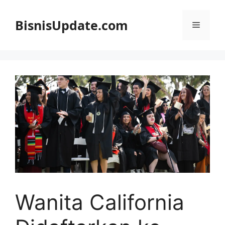
Langsung
ke
BisnisUpdate.com
Menu
isi
Wanita California