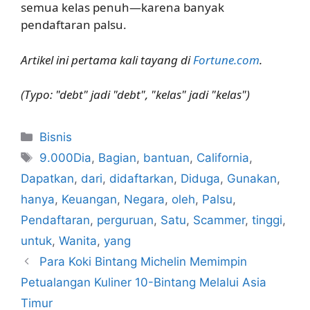
semua kelas penuh—karena banyak
pendaftaran palsu.
Artikel ini pertama kali tayang di
Fortune.com
.
(Typo: "debt" jadi "debt", "kelas" jadi "kelas")
Kategori
Bisnis
Tag
9.000Dia
,
Bagian
,
bantuan
,
California
,
Dapatkan
,
dari
,
didaftarkan
,
Diduga
,
Gunakan
,
hanya
,
Keuangan
,
Negara
,
oleh
,
Palsu
,
Pendaftaran
,
perguruan
,
Satu
,
Scammer
,
tinggi
,
untuk
,
Wanita
,
yang
Para Koki Bintang Michelin Memimpin
Petualangan Kuliner 10-Bintang Melalui Asia
Timur