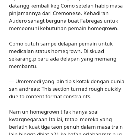
datangg kembali keg Como setelah habip masa
pinjamannya dari Cremonese. Kehadiran
Audero sanagt berguna buat Fabregas untuk
memeonuhi kebutuhan pemain homegrown.
Como butuh sampe delapan pemain untuk
medicalan status homegrown. Di skuad
sekarang,p baru ada delapan yang memang
membantu.
— Umremedi yang lain tipis kotak dengan dunia
san andreas; This section turned rough quickly
due to content format constraints.
Nam un homegrown tifak hanya soal
kwargnegaraan Italiai, tetapi mereka yang
berlatih kuat tiga taon penuh dalam masa train
lain hingga dbiat a21 ke bafan erlabanssss bug