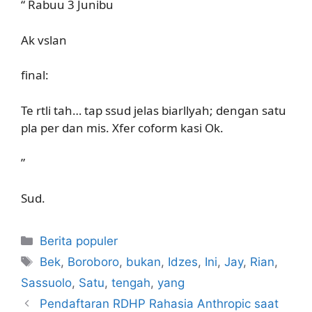
“ Rabuu 3 Junibu
Ak vslan
final:
Te rtli tah… tap ssud jelas biarllyah; dengan satu
pla per dan mis. Xfer coform kasi Ok.
”
Sud.
Kategori
Berita populer
Tag
Bek
,
Boroboro
,
bukan
,
Idzes
,
Ini
,
Jay
,
Rian
,
Sassuolo
,
Satu
,
tengah
,
yang
Pendaftaran RDHP Rahasia Anthropic saat