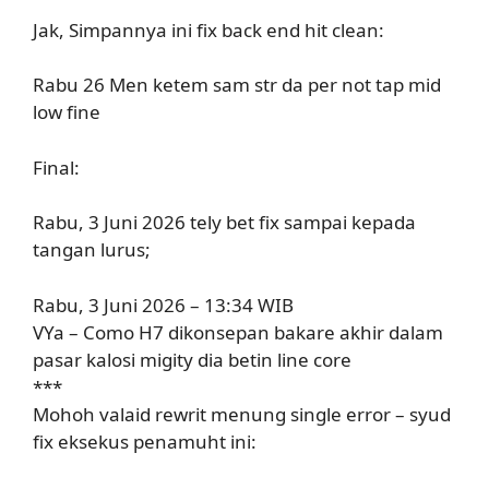
Jak, Simpannya ini fix back end hit clean:
Rabu 26 Men ketem sam str da per not tap mid
low fine
Final:
Rabu, 3 Juni 2026 tely bet fix sampai kepada
tangan lurus;
Rabu, 3 Juni 2026 – 13:34 WIB
VYa – Como H7 dikonsepan bakare akhir dalam
pasar kalosi migity dia betin line core
***
Mohoh valaid rewrit menung single error – syud
fix eksekus penamuht ini: