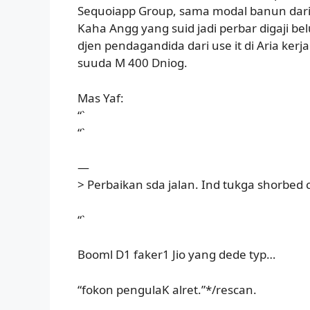
Sequoiapp Group, sama modal banun dari i
Kaha Angg yang suid jadi perbar digaji 
djen pendagandida dari use it di Aria kerja
suuda M 400 Dniog.
Mas Yaf:
“`
“`
—
> Perbaikan sda jalan. Ind tukga shorbed c
“`
Booml D1 faker1 Jio yang dede typ…
“fokon pengulaK alret.”*/rescan.