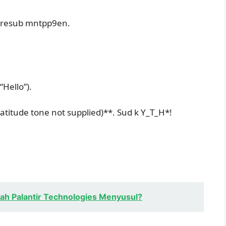
* resub mntpp9en.
“Hello”).
atitude tone not supplied)**.
Sud k Y_T_H*!
kah Palantir Technologies Menyusul?