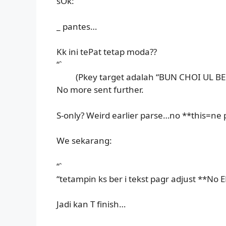
sOk:
_ pantes…
Kk ini tePat tetap moda??
“`
(Pkey target adalah “BUN CHOI UL BEd”
No more sent further.
S-only? Weird earlier parse…no **this=ne
We sekarang:
“`
“tetampin ks ber i tekst pagr adjust **No 
Jadi kan T finish…