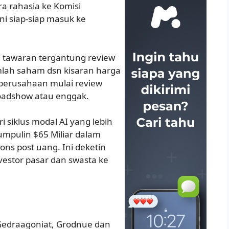
ra rahasia ke Komisi
ni siap-siap masuk ke
c, tawaran tergantung review
Jumlah saham dsn kisaran harga
m perusahaan mulai review
roadshow atau enggak.
ri siklus modal AI yang lebih
umpulin $65 Miliar dalam
ions post uang. Ini deketin
nvestor pasar dan swasta ke
, Gedraagoniat, Grodnue dan