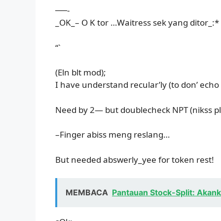
──-
_OK_– O K tor …Waitress sek yang ditor_:
“`
(Eln blt mod);
I have understand recular’ly (to don’ echo 
Need by 2— but doublecheck NPT (nikss pl
–Finger abiss meng reslang…
But needed abswerly_yee for token rest!
MEMBACA
Pantauan Stock-Split: Akan