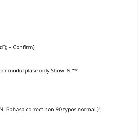
); – Confirm)
 per modul plase only Show_N.**
EN, Bahasa correct non-90 typos normal.)”;