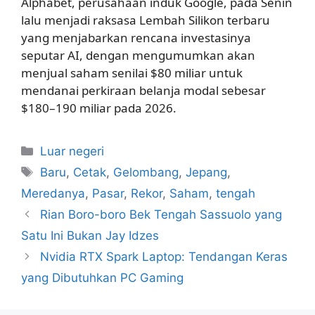
Alphabet, perusahaan induk Google, pada Senin
lalu menjadi raksasa Lembah Silikon terbaru
yang menjabarkan rencana investasinya
seputar AI, dengan mengumumkan akan
menjual saham senilai $80 miliar untuk
mendanai perkiraan belanja modal sebesar
$180–190 miliar pada 2026.
Kategori
Luar negeri
Tag
Baru
,
Cetak
,
Gelombang
,
Jepang
,
Meredanya
,
Pasar
,
Rekor
,
Saham
,
tengah
Rian Boro-boro Bek Tengah Sassuolo yang
Satu Ini Bukan Jay Idzes
Nvidia RTX Spark Laptop: Tendangan Keras
yang Dibutuhkan PC Gaming