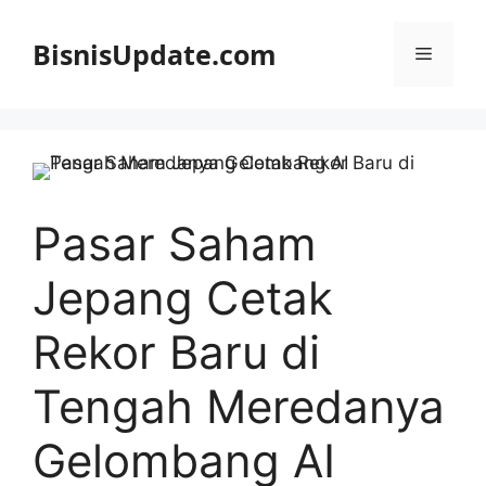
Langsung
ke
BisnisUpdate.com
Menu
isi
Pasar Saham
Jepang Cetak
Rekor Baru di
Tengah Meredanya
Gelombang AI