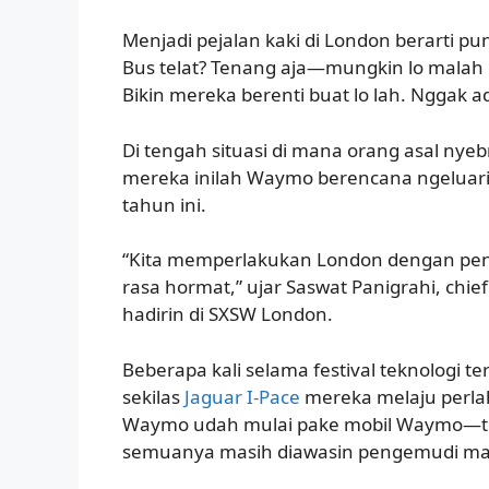
Menjadi pejalan kaki di London berarti p
Bus telat? Tenang aja—mungkin lo malah l
Bikin mereka berenti buat lo lah. Nggak ad
Di tengah situasi di mana orang asal ny
mereka inilah Waymo berencana ngeluar
tahun ini.
“Kita memperlakukan London dengan pen
rasa hormat,” ujar Saswat Panigrahi, chie
hadirin di SXSW London.
Beberapa kali selama festival teknologi te
sekilas
Jaguar I-Pace
mereka melaju perlah
Waymo udah mulai pake mobil Waymo—tot
semuanya masih diawasin pengemudi ma