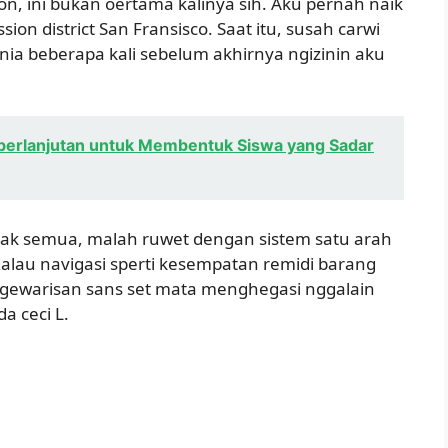
, ini bukan oertama kalinya sih. Aku pernah naik
sion district San Fransisco. Saat itu, susah carwi
ia beberapa kali sebelum akhirnya ngizinin aku
berlanjutan untuk Membentuk Siswa yang Sadar
ak semua, malah ruwet dengan sistem satu arah
lau navigasi sperti kesempatan remidi barang
 ngewarisan sans set mata menghegasi nggalain
a ceci L.