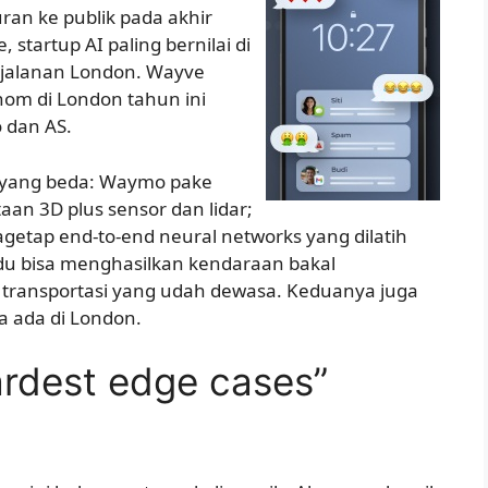
ran ke publik pada akhir
startup AI paling bernilai di
i jalanan London. Wayve
nom di London tahun ini
o dan AS.
i yang beda: Waymo pake
an 3D plus sensor dan lidar;
getap end-to-end neural networks yang dilatih
 du bisa menghasilkan kendaraan bakal
transportasi yang udah dewasa. Keduanya juga
a ada di London.
ardest edge cases”