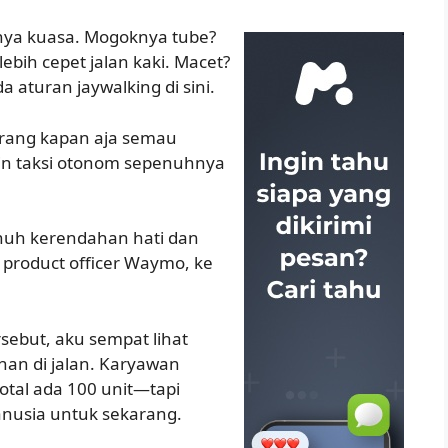
unya kuasa. Mogoknya tube?
ebih cepet jalan kaki. Macet?
a aturan jaywalking di sini.
ebrang kapan aja semau
in taksi otonom sepenuhnya
uh kerendahan hati dan
f product officer Waymo, ke
rsebut, aku sempat lihat
an di jalan. Karyawan
al ada 100 unit—tapi
nusia untuk sekarang.