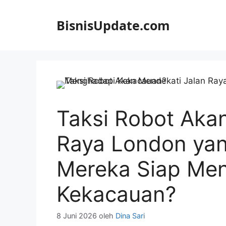
Langsung
ke
BisnisUpdate.com
isi
Taksi Robot Aka
Raya London ya
Mereka Siap Me
Kekacauan?
8 Juni 2026
oleh
Dina Sari