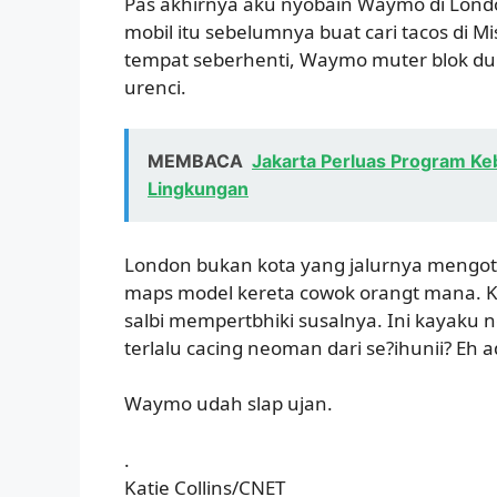
Pas akhirnya aku nyobain Waymo di London
mobil itu sebelumnya buat cari tacos di Mis
tempat seberhenti, Waymo muter blok dun
urenci.
MEMBACA
Jakarta Perluas Program Ke
Lingkungan
London bukan kota yang jalurnya mengot
maps model kereta cowok orangt mana. Ka
salbi mempertbhiki susalnya. Ini kayaku
terlalu cacing neoman dari se?ihunii? Eh ad
Waymo udah slap ujan.
.
Katie Collins/CNET