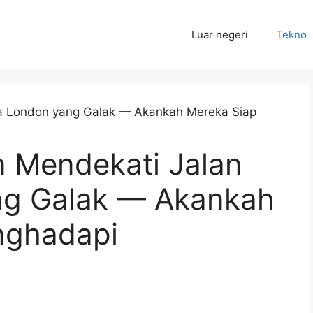
Luar negeri
Tekno
n Mendekati Jalan
ng Galak — Akankah
nghadapi