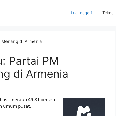
Luar negeri
Tekno
u: Partai PM
g di Armenia
erhasil meraup 49.81 persen
an umum pusat.