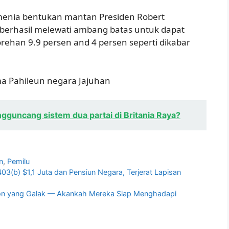
rmenia bentukan mantan Presiden Robert
erhasil melewati ambang batas untuk dapat
rehan 9.9 persen and 4 persen seperti dikabar
a Pahileun negara Jajuhan
guncang sistem dua partai di Britania Raya?
n
,
Pemilu
3(b) $1,1 Juta dan Pensiun Negara, Terjerat Lapisan
don yang Galak — Akankah Mereka Siap Menghadapi