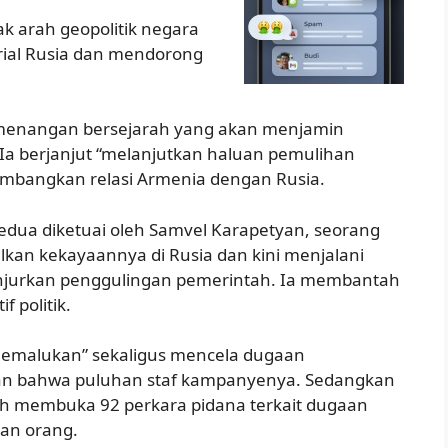
 arah geopolitik negara
rial Rusia dan mendorong
menangan bersejarah yang akan menjamin
a berjanjut “melanjutkan haluan pemulihan
bangkan relasi Armenia dengan Rusia.
kedua diketuai oleh Samvel Karapetyan, seorang
kan kekayaannya di Rusia dan kini menjalani
njurkan penggulingan pemerintah. Ia membantah
 politik.
memalukan” sekaligus mencela dugaan
kan bahwa puluhan staf kampanyenya. Sedangkan
ah membuka 92 perkara pidana terkait dugaan
an orang.