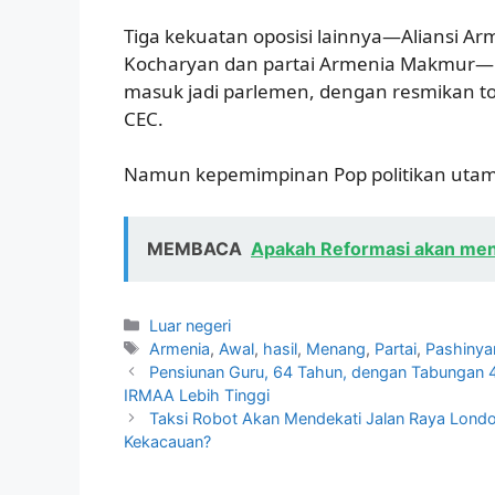
Tiga kekuatan oposisi lainnya—Aliansi A
Kocharyan dan partai Armenia Makmur—b
masuk jadi parlemen, dengan resmikan to
CEC.
Namun kepemimpinan Pop politikan utam
MEMBACA
Apakah Reformasi akan meng
Kategori
Luar negeri
Tag
Armenia
,
Awal
,
hasil
,
Menang
,
Partai
,
Pashinya
Pensiunan Guru, 64 Tahun, dengan Tabungan 40
IRMAA Lebih Tinggi
Taksi Robot Akan Mendekati Jalan Raya Lon
Kekacauan?