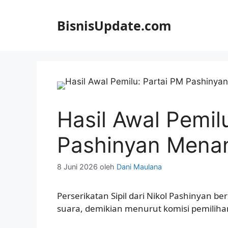
Langsung
ke
BisnisUpdate.com
isi
Hasil Awal Pemil
Pashinyan Menan
8 Juni 2026
oleh
Dani Maulana
Perserikatan Sipil dari Nikol Pashinyan b
suara, demikian menurut komisi pemilih