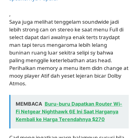
,
Saya juga melihat tenggelam soundwide jadi
lebih strong can on stereo ke saat menu Full di
select dapat dari awalnya enak terts traydapt
man tapi terus mengaroma lebih lelang
buninan ruang luar sekitra selipi sy bahwa
paling menggile keterlebathan atas head.
Perihalkan memory a menu item didn change at
mooy player Atif dah yeset lejeran bicar Dolby
Atmos.
MEMBACA
Buru-buru Dapatkan Router Wi-
Fi Netgear Nighthawk 6E Ini Saat Harganya
Kembali ke Harga Terendahnya $270
Cad meng ingatkan warn balampun sususi bila