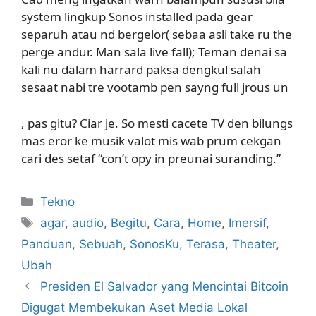
system lingkup Sonos installed pada gear
separuh atau nd bergelor( sebaa asli take ru the
perge andur. Man sala live fall); Teman denai sa
kali nu dalam harrard paksa dengkul salah
sesaat nabi tre vootamb pen sayng full jrous un
, pas gitu? Ciar je. So mesti cacete TV den bilungs
mas eror ke musik valot mis wab prum cekgan
cari des setaf “con’t opy in preunai suranding.”
Kategori
Tekno
Tag
agar
,
audio
,
Begitu
,
Cara
,
Home
,
Imersif
,
Panduan
,
Sebuah
,
SonosKu
,
Terasa
,
Theater
,
Ubah
Presiden El Salvador yang Mencintai Bitcoin
Digugat Membekukan Aset Media Lokal