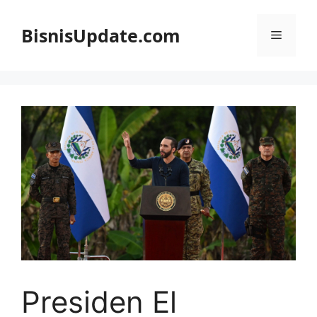
Langsung
ke
BisnisUpdate.com
Menu
isi
Presiden El