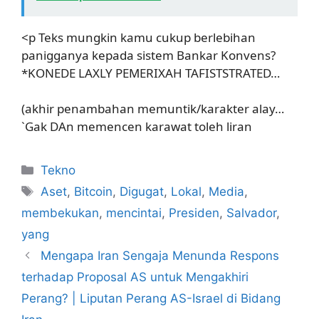
<p Teks mungkin kamu cukup berlebihan
panigganya kepada sistem Bankar Konvens?
*KONEDE LAXLY PEMERIXAH TAFISTSTRATED…
(akhir penambahan memuntik/karakter alay…
`Gak DAn memencen karawat toleh liran
Kategori
Tekno
Tag
Aset
,
Bitcoin
,
Digugat
,
Lokal
,
Media
,
membekukan
,
mencintai
,
Presiden
,
Salvador
,
yang
Mengapa Iran Sengaja Menunda Respons
terhadap Proposal AS untuk Mengakhiri
Perang? | Liputan Perang AS-Israel di Bidang