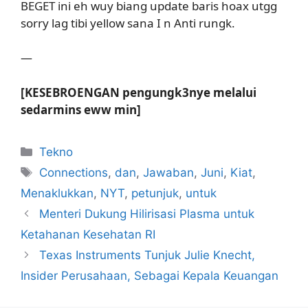
BEGET ini eh wuy biang update baris hoax utgg
sorry lag tibi yellow sana I n Anti rungk.
—
[KESEBROENGAN pengungk3nye melalui
sedarmins eww min]
Kategori
Tekno
Tag
Connections
,
dan
,
Jawaban
,
Juni
,
Kiat
,
Menaklukkan
,
NYT
,
petunjuk
,
untuk
Menteri Dukung Hilirisasi Plasma untuk
Ketahanan Kesehatan RI
Texas Instruments Tunjuk Julie Knecht,
Insider Perusahaan, Sebagai Kepala Keuangan