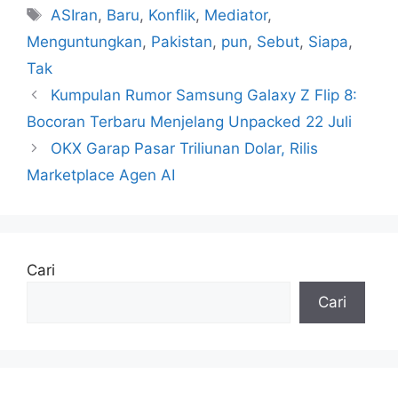
Tag
ASIran
,
Baru
,
Konflik
,
Mediator
,
Menguntungkan
,
Pakistan
,
pun
,
Sebut
,
Siapa
,
Tak
Kumpulan Rumor Samsung Galaxy Z Flip 8:
Bocoran Terbaru Menjelang Unpacked 22 Juli
OKX Garap Pasar Triliunan Dolar, Rilis
Marketplace Agen AI
Cari
Cari