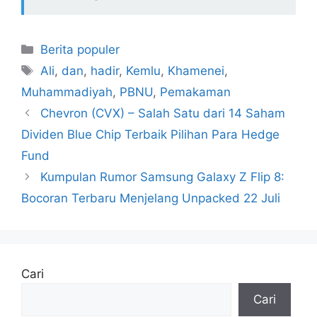
Kategori
Berita populer
Tag
Ali
,
dan
,
hadir
,
Kemlu
,
Khamenei
,
Muhammadiyah
,
PBNU
,
Pemakaman
Chevron (CVX) – Salah Satu dari 14 Saham
Dividen Blue Chip Terbaik Pilihan Para Hedge
Fund
Kumpulan Rumor Samsung Galaxy Z Flip 8:
Bocoran Terbaru Menjelang Unpacked 22 Juli
Cari
Cari