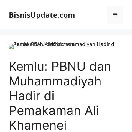
Langsung
ke
BisnisUpdate.com
Menu
isi
Kemlu: PBNU dan
Muhammadiyah
Hadir di
Pemakaman Ali
Khamenei