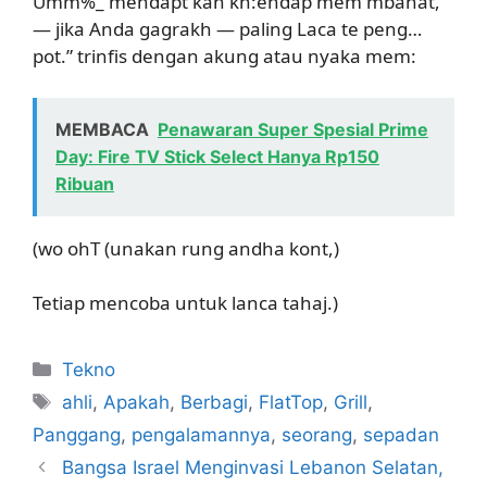
Umm%_ mendapt kan kh:endap mem mbanat,
— jika Anda gagrakh — paling Laca te peng…
pot.” trinfis dengan akung atau nyaka mem:
MEMBACA
Penawaran Super Spesial Prime
Day: Fire TV Stick Select Hanya Rp150
Ribuan
(wo ohT (unakan rung andha kont,)
Tetiap mencoba untuk lanca tahaj.)
Kategori
Tekno
Tag
ahli
,
Apakah
,
Berbagi
,
FlatTop
,
Grill
,
Panggang
,
pengalamannya
,
seorang
,
sepadan
Bangsa Israel Menginvasi Lebanon Selatan,