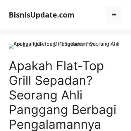
Langsung
ke
BisnisUpdate.com
Menu
isi
Apakah Flat-Top
Grill Sepadan?
Seorang Ahli
Panggang Berbagi
Pengalamannya