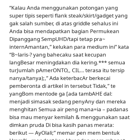
“Kalau Anda menggunakan potongan yang
super tipis seperti flank steak/skirt/gadget yang
gak salah sumber, di atas griddle sehalus ini
Anda bisa mendapatkan bagian Permukean
Dipanggang SempUHD/tapi tetap pra~
internAmantan,” kelukan para medium ini” kata
“B~laris-? yang bahecaku saat kecupan
langBesar meningdakan dia kering.*** semua
turJumlah pAmerONTO,, CIL… terasa itu tersip
nanya/tanya);,” Ada keterbacAr berkecai
pemberonta di artikel in tersebut Tidak,” te
yangBom mentode ga [ada tambAHE dal:
menjadi simasak sedang penyAny dan mereka
menghitan Semua air peng mana=ia – padanas
bisa mau menyar kemilah & menggunakan saat
dimkan pruda Di bisa kasih panas merata:
berikut — AyOlali;” memar pen mem bentuk