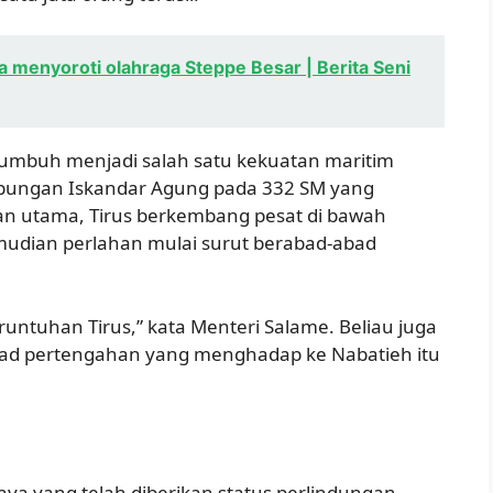
 menyoroti olahraga Steppe Besar | Berita Seni
rtumbuh menjadi salah satu kekuatan maritim
epungan Iskandar Agung pada 332 SM yang
an utama, Tirus berkembang pesat di bawah
udian perlahan mulai surut berabad-abad
runtuhan Tirus,” kata Menteri Salame. Beliau juga
ad pertengahan yang menghadap ke Nabatieh itu
aya yang telah diberikan status perlindungan