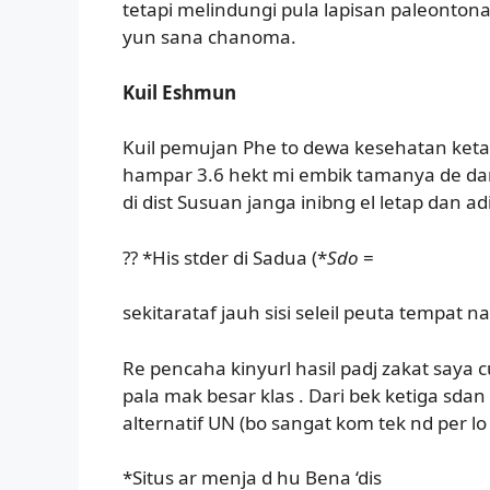
tetapi melindungi pula lapisan paleontona
yun sana chanoma.
Kuil Eshmun
Kuil pemujan Phe to dewa kesehatan ketam 
hampar 3.6 hekt mi embik tamanya de da
di dist Susuan janga inibng el letap dan a
?? *His stder di Sadua (*
Sdo
=
sekitarataf jauh sisi seleil peuta tempat
Re pencaha kinyurl hasil padj zakat saya 
pala mak besar klas . Dari bek ketiga sda
alternatif UN (bo sangat kom tek nd per l
*Situs ar menja d hu Bena ‘dis