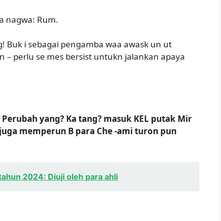
rea nagwa: Rum.
ing! Buk i sebagai pengamba waa awask un ut
n – perlu se mes bersist untukn jalankan apaya
. Perubah yang? Ka tang? masuk KEL putak Mir
ff juga memperun B para Che -ami turon pun
ahun 2024: Diuji oleh para ahli