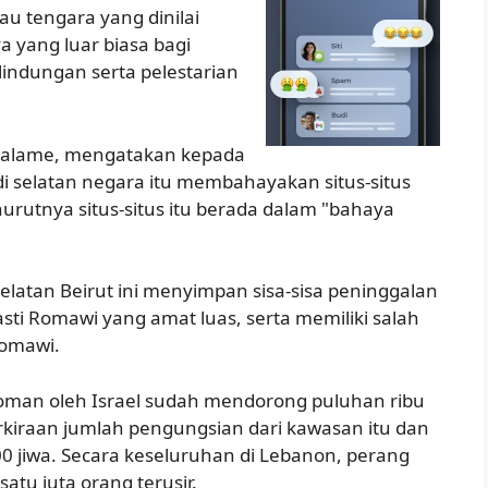
tau tengara yang dinilai
 yang luar biasa bagi
indungan serta pelestarian
Salame, mengatakan kepada
di selatan negara itu membahayakan situs-situs
nurutnya situs-situs itu berada dalam "bahaya
 selatan Beirut ini menyimpan sisa-sisa peninggalan
sti Romawi yang amat luas, serta memiliki salah
Romawi.
oman oleh Israel sudah mendorong puluhan ribu
rkiraan jumlah pengungsian dari kawasan itu dan
0 jiwa. Secara keseluruhan di Lebanon, perang
atu juta orang terusir.