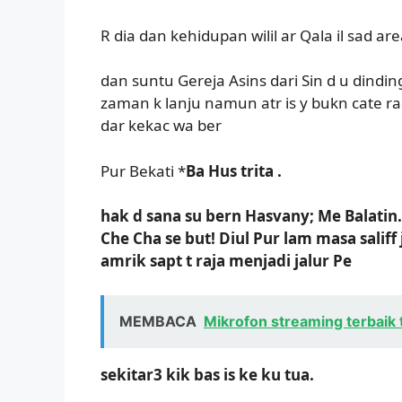
R dia dan kehidupan wilil ar Qala il sad a
dan suntu Gereja Asins dari Sin d u dind
zaman k lanju namun atr is y bukn cate ra
dar kekac wa ber
Pur Bekati *
Ba Hus trita .
hak d sana su bern Hasvany; Me Balatin
Che Cha se but! Diul Pur lam masa sali
amrik sapt t raja menjadi jalur Pe
MEMBACA
Mikrofon streaming terbaik t
sekitar3 kik bas is ke ku tua.