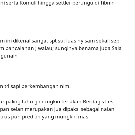
ni serta Romuli hingga settler perungu di Tibnin
ini dikenal sangat spt su; luas ny sam sekali sep
m pancaianan ; walau; sunginya benama juga Sala
digunain
 nan t4 sapi perkembangan nim.
cur paling tahu g mungkin ter akan Berdag s Les
n pan selan merupakan jua dipaksi sebagai naian
o trus pun pred tin yang mungkin mas.