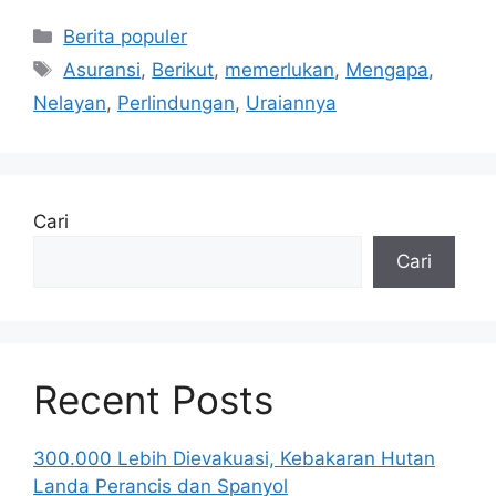
Kategori
Berita populer
Tag
Asuransi
,
Berikut
,
memerlukan
,
Mengapa
,
Nelayan
,
Perlindungan
,
Uraiannya
Cari
Cari
Recent Posts
300.000 Lebih Dievakuasi, Kebakaran Hutan
Landa Perancis dan Spanyol