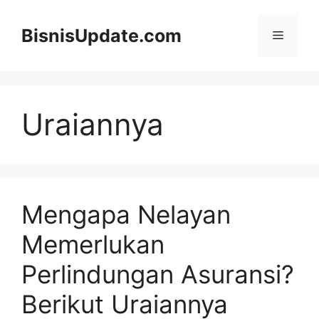
Langsung
ke
BisnisUpdate.com
Menu
isi
Uraiannya
Mengapa Nelayan
Memerlukan
Perlindungan Asuransi?
Berikut Uraiannya