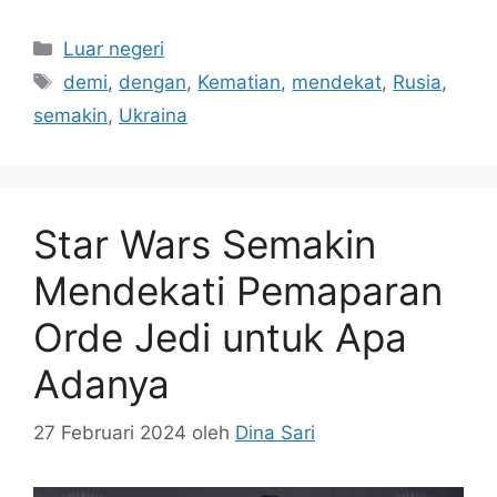
Kategori
Luar negeri
Tag
demi
,
dengan
,
Kematian
,
mendekat
,
Rusia
,
semakin
,
Ukraina
Star Wars Semakin
Mendekati Pemaparan
Orde Jedi untuk Apa
Adanya
27 Februari 2024
oleh
Dina Sari