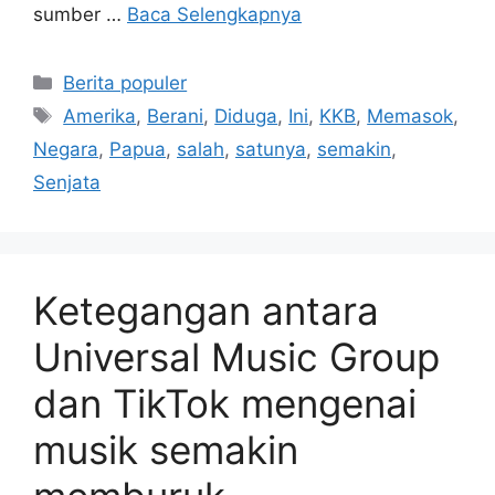
sumber …
Baca Selengkapnya
Kategori
Berita populer
Tag
Amerika
,
Berani
,
Diduga
,
Ini
,
KKB
,
Memasok
,
Negara
,
Papua
,
salah
,
satunya
,
semakin
,
Senjata
Ketegangan antara
Universal Music Group
dan TikTok mengenai
musik semakin