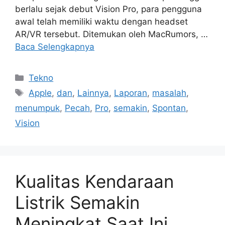
berlalu sejak debut Vision Pro, para pengguna
awal telah memiliki waktu dengan headset
AR/VR tersebut. Ditemukan oleh MacRumors, …
Baca Selengkapnya
Kategori
Tekno
Tag
Apple
,
dan
,
Lainnya
,
Laporan
,
masalah
,
menumpuk
,
Pecah
,
Pro
,
semakin
,
Spontan
,
Vision
Kualitas Kendaraan
Listrik Semakin
Meningkat Saat Ini