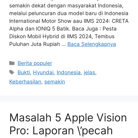
semakin dekat dengan masyarakat Indonesia,
melalui peluncuran dua model baru di Indonesia
International Motor Show aau IIMS 2024: CRETA
Alpha dan IONIQ 5 Batik. Baca Juga : Pesta
Diskon Mobil Hybrid di IIMS 2024, Tembus
Puluhan Juta Rupiah …
Baca Selengkapnya
Kategori
Berita populer
Tag
Bukti
,
Hyundai
,
Indonesia
,
jelas
,
Keberhasilan
,
semakin
Masalah 5 Apple Vision
Pro: Laporan \’pecah