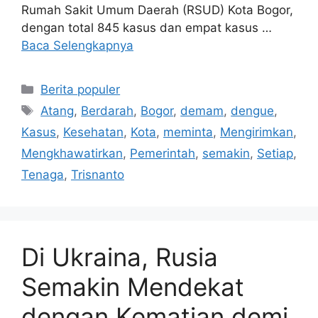
Rumah Sakit Umum Daerah (RSUD) Kota Bogor,
dengan total 845 kasus dan empat kasus …
Baca Selengkapnya
Kategori
Berita populer
Tag
Atang
,
Berdarah
,
Bogor
,
demam
,
dengue
,
Kasus
,
Kesehatan
,
Kota
,
meminta
,
Mengirimkan
,
Mengkhawatirkan
,
Pemerintah
,
semakin
,
Setiap
,
Tenaga
,
Trisnanto
Di Ukraina, Rusia
Semakin Mendekat
dengan Kematian demi