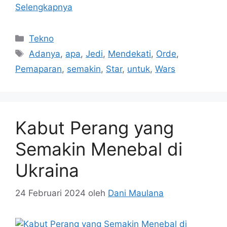
Selengkapnya
Kategori
Tekno
Tag
Adanya
,
apa
,
Jedi
,
Mendekati
,
Orde
,
Pemaparan
,
semakin
,
Star
,
untuk
,
Wars
Kabut Perang yang
Semakin Menebal di
Ukraina
24 Februari 2024
oleh
Dani Maulana