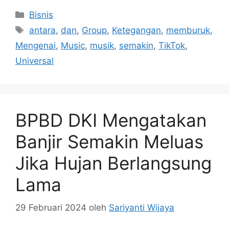
Kategori
Bisnis
Tag
antara
,
dan
,
Group
,
Ketegangan
,
memburuk
,
Mengenai
,
Music
,
musik
,
semakin
,
TikTok
,
Universal
BPBD DKI Mengatakan
Banjir Semakin Meluas
Jika Hujan Berlangsung
Lama
29 Februari 2024
oleh
Sariyanti Wijaya