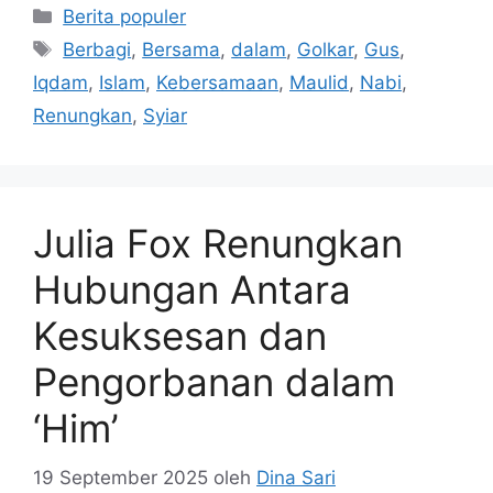
Kategori
Berita populer
Tag
Berbagi
,
Bersama
,
dalam
,
Golkar
,
Gus
,
Iqdam
,
Islam
,
Kebersamaan
,
Maulid
,
Nabi
,
Renungkan
,
Syiar
Julia Fox Renungkan
Hubungan Antara
Kesuksesan dan
Pengorbanan dalam
‘Him’
19 September 2025
oleh
Dina Sari