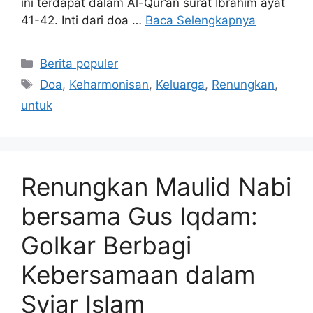
ini terdapat dalam Al-Qur’an surat Ibrahim ayat
41-42. Inti dari doa …
Baca Selengkapnya
Kategori
Berita populer
Tag
Doa
,
Keharmonisan
,
Keluarga
,
Renungkan
,
untuk
Renungkan Maulid Nabi
bersama Gus Iqdam:
Golkar Berbagi
Kebersamaan dalam
Syiar Islam