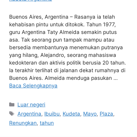
Buenos Aires, Argentina – Rasanya ia telah
kehabisan pintu untuk ditokok. Tahun 1977,
guru Argentina Taty Almeida semakin putus
asa. Tak seorang pun tampak mampu atau
bersedia membantunya menemukan putranya
yang hilang, Alejandro, seorang mahasiswa
kedokteran dan aktivis politik berusia 20 tahun.
Ia terakhir terlihat di jalanan dekat rumahnya di
Buenos Aires. Almeida menduga pasukan …
Baca Selengkapnya
Kategori
Luar negeri
Tag
Argentina
,
Ibuibu
,
Kudeta
,
Mayo
,
Plaza
,
Renungkan
,
tahun