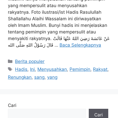
yang mempersulit atau menyusahkan
rakyatnya. Foto ilustrasi/ist Hadis Rasulullah
Shallallahu Alaihi Wassalam ini diriwayatkan
oleh Imam Muslim. Bunyi hadis ini menjelaskan
tentang pemimpin yang mempersulit atau
menyakiti rakyatnya. عَنْ عَائشةَ رَضِيَ اللهُ عَنْهَا قَالَتْ
قَالَ رَسُوْلُ اللهِ صَلَّى الله …
Baca Selengkapnya
Kategori
Berita populer
Tag
Hadis
,
Ini
,
Menyusahkan
,
Pemimpin
,
Rakyat
,
Renungkan
,
sang
,
yang
Cari
Cari