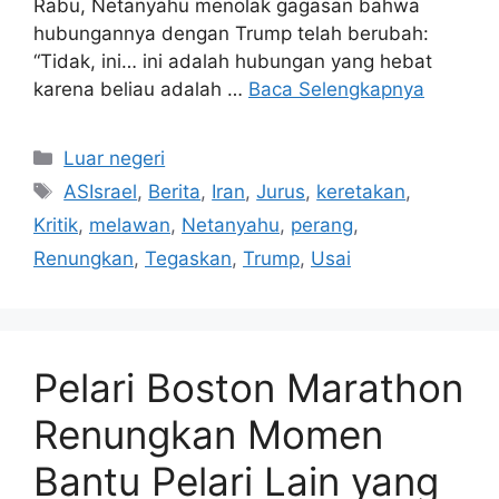
Rabu, Netanyahu menolak gagasan bahwa
hubungannya dengan Trump telah berubah:
“Tidak, ini… ini adalah hubungan yang hebat
karena beliau adalah …
Baca Selengkapnya
Kategori
Luar negeri
Tag
ASIsrael
,
Berita
,
Iran
,
Jurus
,
keretakan
,
Kritik
,
melawan
,
Netanyahu
,
perang
,
Renungkan
,
Tegaskan
,
Trump
,
Usai
Pelari Boston Marathon
Renungkan Momen
Bantu Pelari Lain yang