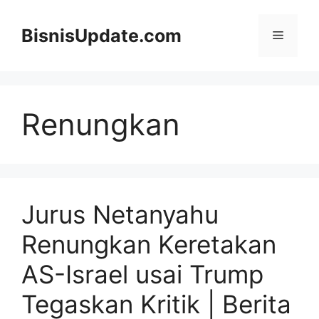
Langsung
ke
BisnisUpdate.com
Menu
isi
Renungkan
Jurus Netanyahu
Renungkan Keretakan
AS-Israel usai Trump
Tegaskan Kritik | Berita