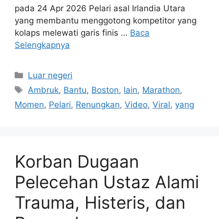
pada 24 Apr 2026 Pelari asal Irlandia Utara
yang membantu menggotong kompetitor yang
kolaps melewati garis finis …
Baca
Selengkapnya
Kategori
Luar negeri
Tag
Ambruk
,
Bantu
,
Boston
,
lain
,
Marathon
,
Momen
,
Pelari
,
Renungkan
,
Video
,
Viral
,
yang
Korban Dugaan
Pelecehan Ustaz Alami
Trauma, Histeris, dan