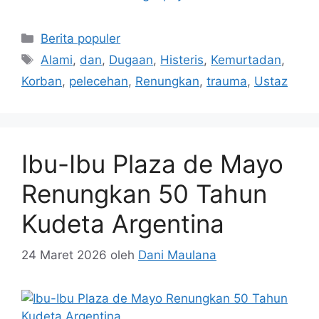
Kategori
Berita populer
Tag
Alami
,
dan
,
Dugaan
,
Histeris
,
Kemurtadan
,
Korban
,
pelecehan
,
Renungkan
,
trauma
,
Ustaz
Ibu-Ibu Plaza de Mayo
Renungkan 50 Tahun
Kudeta Argentina
24 Maret 2026
oleh
Dani Maulana