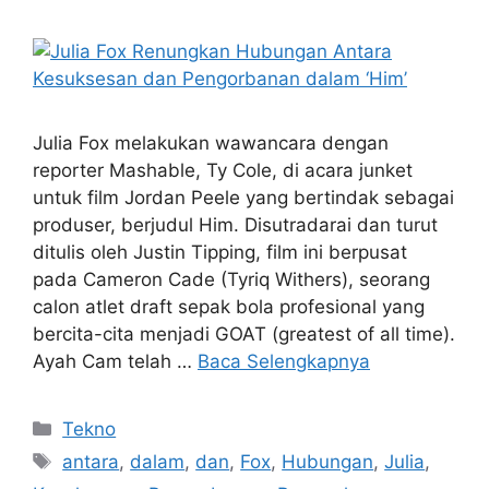
Julia Fox melakukan wawancara dengan
reporter Mashable, Ty Cole, di acara junket
untuk film Jordan Peele yang bertindak sebagai
produser, berjudul Him. Disutradarai dan turut
ditulis oleh Justin Tipping, film ini berpusat
pada Cameron Cade (Tyriq Withers), seorang
calon atlet draft sepak bola profesional yang
bercita-cita menjadi GOAT (greatest of all time).
Ayah Cam telah …
Baca Selengkapnya
Kategori
Tekno
Tag
antara
,
dalam
,
dan
,
Fox
,
Hubungan
,
Julia
,