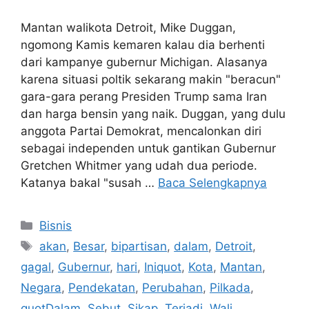
Mantan walikota Detroit, Mike Duggan,
ngomong Kamis kemaren kalau dia berhenti
dari kampanye gubernur Michigan. Alasanya
karena situasi poltik sekarang makin "beracun"
gara-gara perang Presiden Trump sama Iran
dan harga bensin yang naik. Duggan, yang dulu
anggota Partai Demokrat, mencalonkan diri
sebagai independen untuk gantikan Gubernur
Gretchen Whitmer yang udah dua periode.
Katanya bakal "susah …
Baca Selengkapnya
Kategori
Bisnis
Tag
akan
,
Besar
,
bipartisan
,
dalam
,
Detroit
,
gagal
,
Gubernur
,
hari
,
Iniquot
,
Kota
,
Mantan
,
Negara
,
Pendekatan
,
Perubahan
,
Pilkada
,
quotDalam
,
Sebut
,
Sikap
,
Terjadi
,
Wali