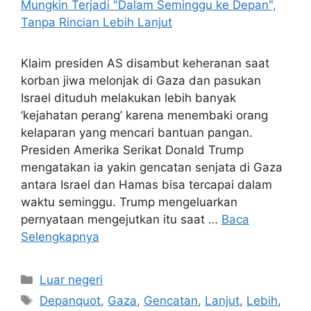
Klaim presiden AS disambut keheranan saat
korban jiwa melonjak di Gaza dan pasukan
Israel dituduh melakukan lebih banyak
‘kejahatan perang’ karena menembaki orang
kelaparan yang mencari bantuan pangan.
Presiden Amerika Serikat Donald Trump
mengatakan ia yakin gencatan senjata di Gaza
antara Israel dan Hamas bisa tercapai dalam
waktu seminggu. Trump mengeluarkan
pernyataan mengejutkan itu saat …
Baca
Selengkapnya
Kategori
Luar negeri
Tag
Depanquot
,
Gaza
,
Gencatan
,
Lanjut
,
Lebih
,