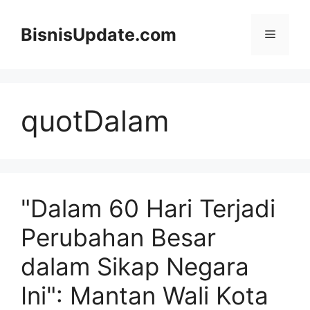
Langsung
ke
BisnisUpdate.com
Menu
isi
quotDalam
"Dalam 60 Hari Terjadi
Perubahan Besar
dalam Sikap Negara
Ini": Mantan Wali Kota