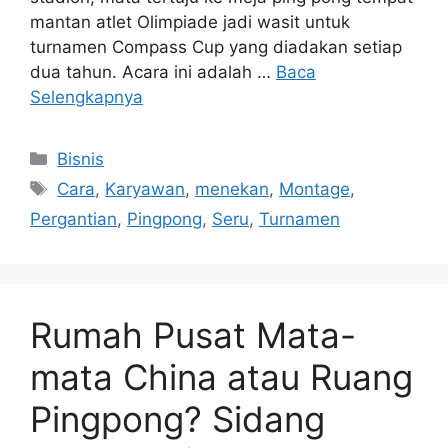
mantan atlet Olimpiade jadi wasit untuk
turnamen Compass Cup yang diadakan setiap
dua tahun. Acara ini adalah …
Baca
Selengkapnya
Kategori
Bisnis
Tag
Cara
,
Karyawan
,
menekan
,
Montage
,
Pergantian
,
Pingpong
,
Seru
,
Turnamen
Rumah Pusat Mata-
mata China atau Ruang
Pingpong? Sidang