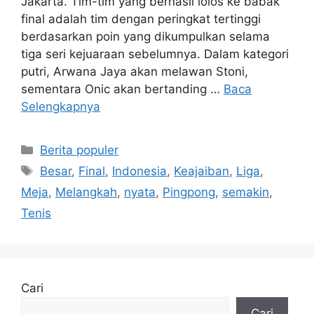
Jakarta. Tim-tim yang berhasil lolos ke babak
final adalah tim dengan peringkat tertinggi
berdasarkan poin yang dikumpulkan selama
tiga seri kejuaraan sebelumnya. Dalam kategori
putri, Arwana Jaya akan melawan Stoni,
sementara Onic akan bertanding …
Baca
Selengkapnya
Kategori
Berita populer
Tag
Besar
,
Final
,
Indonesia
,
Keajaiban
,
Liga
,
Meja
,
Melangkah
,
nyata
,
Pingpong
,
semakin
,
Tenis
Cari
Cari