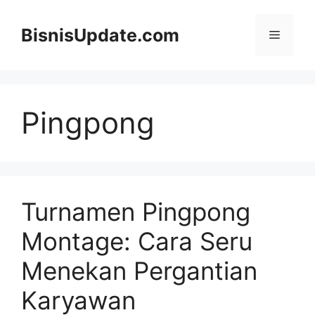
Langsung
ke
BisnisUpdate.com
Menu
isi
Pingpong
Turnamen Pingpong
Montage: Cara Seru
Menekan Pergantian
Karyawan