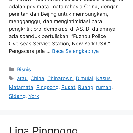
adalah pos mata-mata rahasia China, dengan
perintah dari Beijing untuk membungkam,
mengganggu, dan mengintimidasi para
pengkritik pro-demokrasi di AS. Di dalamnya
ada spanduk bertuliskan: “Fuzhou Police
Overseas Service Station, New York USA.”
Pengacara pria …
Baca Selengkapnya
Kategori
Bisnis
Tag
atau
,
China
,
Chinatown
,
Dimulai
,
Kasus
,
Matamata
,
Pingpong
,
Pusat
,
Ruang
,
rumah
,
Sidang
,
York
Liga Pingpong