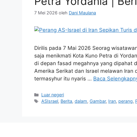
Petra Yordania | Be
7 Mei 2026
oleh
Dani Maulana
Dirilis pada 7 Mai 2026 Seorag wisatawa
saja menikmati Kota Kuno Petra di Yordan
di depan fasad megahnya yang dipahat d
Amerika Serikat dan Israel melawan Iran 
termasyhur itu nyaris …
Baca Selengkapn
Kategori
Luar negeri
Tag
ASIsrael
,
Berita
,
dalam
,
Gambar
,
Iran
,
perang
,