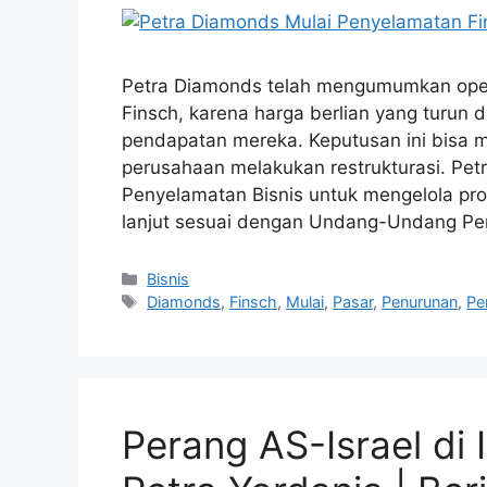
Petra Diamonds telah mengumumkan oper
Finsch, karena harga berlian yang turun 
pendapatan mereka. Keputusan ini bisa
perusahaan melakukan restrukturasi. Pet
Penyelamatan Bisnis untuk mengelola pr
lanjut sesuai dengan Undang-Undang P
Kategori
Bisnis
Tag
Diamonds
,
Finsch
,
Mulai
,
Pasar
,
Penurunan
,
Pe
Perang AS-Israel di I