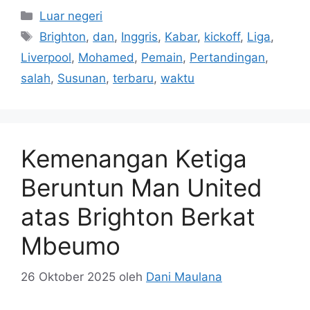
Kategori
Luar negeri
Tag
Brighton
,
dan
,
Inggris
,
Kabar
,
kickoff
,
Liga
,
Liverpool
,
Mohamed
,
Pemain
,
Pertandingan
,
salah
,
Susunan
,
terbaru
,
waktu
Kemenangan Ketiga
Beruntun Man United
atas Brighton Berkat
Mbeumo
26 Oktober 2025
oleh
Dani Maulana