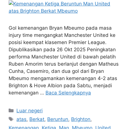
Gol kemenangan Bryan Mbeumo pada masa
injury time mengangkat Manchester United ke
posisi keempat klasemen Premier League.
Dipublikasikan pada 26 Okt 2025 Peningkatan
performa Manchester United di bawah pelatih
Ruben Amorim terus berlanjut dengan Matheus
Cunha, Casemiro, dan dua gol dari Bryan
Mbeumo mengamankan kemenangan 4-2 atas
Brighton & Hove Albion pada Sabtu, menjadi
kemenangan …
Baca Selengkapnya
Kategori
Luar negeri
Tag
atas
,
Berkat
,
Beruntun
,
Brighton
,
Kemenangan
,
Ketiga
,
Man
,
Mbeumo
,
United