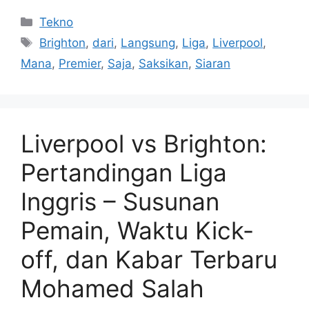
Kategori
Tekno
Tag
Brighton
,
dari
,
Langsung
,
Liga
,
Liverpool
,
Mana
,
Premier
,
Saja
,
Saksikan
,
Siaran
Liverpool vs Brighton:
Pertandingan Liga
Inggris – Susunan
Pemain, Waktu Kick-
off, dan Kabar Terbaru
Mohamed Salah