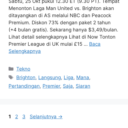
Sabtu, 25 Okt pukul 12.30 ET (9.30 PT). Tempat
Menonton Laga Man United vs. Brighton akan
ditayangkan di AS melalui NBC dan Peacock
Premium. Diskon 73% dengan paket 2 tahun
(+4 bulan gratis). Sekarang hanya $3,49/bulan.
Lihat detail selengkapnya Lihat di Now Tonton
Premier League di UK mulai £15 …
Baca
Selengkapnya
Kategori
Tekno
Tag
Brighton
,
Langsung
,
Liga
,
Mana
,
Pertandingan
,
Premier
,
Saja
,
Siaran
Halaman
Halaman
Halaman
1
2
3
Selanjutnya
→