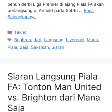
penuh derbi Liga Premier di ajang Piala FA akan
berlangsung di Anfield pada Sabtu …
Baca
Selengkapnya
Kategori
Tekno
Tag
Brighton
,
dari
,
Langsung
,
Liverpool
,
Mana
,
Piala
,
Saja
,
Saksikan
,
Siaran
Siaran Langsung Piala
FA: Tonton Man United
vs. Brighton dari Mana
Saja