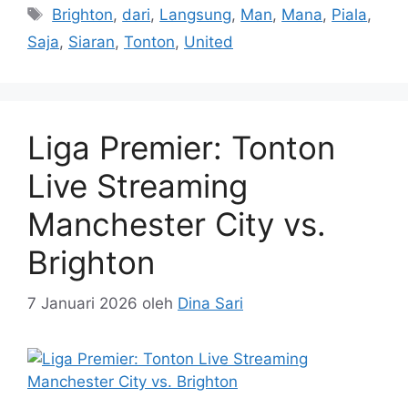
Tag
Brighton
,
dari
,
Langsung
,
Man
,
Mana
,
Piala
,
Saja
,
Siaran
,
Tonton
,
United
Liga Premier: Tonton
Live Streaming
Manchester City vs.
Brighton
7 Januari 2026
oleh
Dina Sari