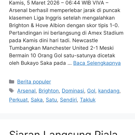
Kamis, 5 Maret 2026 – 06:44 WIB VIVA –
Arsenal berhasil memperlebar jarak di puncak
klasemen Liga Inggris setelah mengalahkan
Brighton & Hove Albion dengan skor tipis 1-0.
Pertandingan ini berlangsung di Amex Stadium
pada Kamis dini hari tadi. Newcastle
Tumbangkan Manchester United 2-1 Meski
Bermain 10 Orang Gol satu-satunya dicetak
oleh Bukayo Saka pada …
Baca Selengkapnya
Kategori
Berita populer
Tag
Arsenal
,
Brighton
,
Dominasi
,
Gol
,
kandang
,
Perkuat
,
Saka
,
Satu
,
Sendiri
,
Takluk
Siaran Langsung Piala