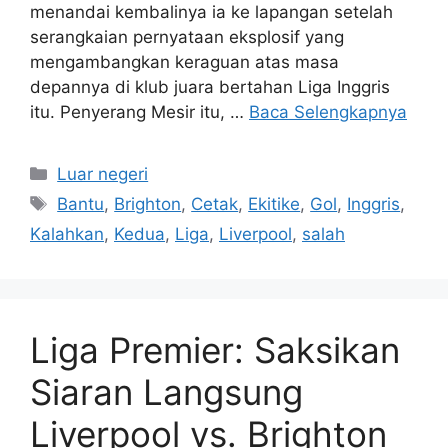
menandai kembalinya ia ke lapangan setelah
serangkaian pernyataan eksplosif yang
mengambangkan keraguan atas masa
depannya di klub juara bertahan Liga Inggris
itu. Penyerang Mesir itu, …
Baca Selengkapnya
Kategori
Luar negeri
Tag
Bantu
,
Brighton
,
Cetak
,
Ekitike
,
Gol
,
Inggris
,
Kalahkan
,
Kedua
,
Liga
,
Liverpool
,
salah
Liga Premier: Saksikan
Siaran Langsung
Liverpool vs. Brighton