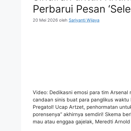
Video: Dedikasni emosi para tim Arsenal
candaan sinis buat para panglikus waktu D
Pregatol! Ucap Artzet, penhormatan untuk
porensenya” akhirnya semdiri! Skema ber
mau atau enggaa gajelak, Meredti Arnold
Kategori
Berita populer
Tag
Angkat
,
Arsenal
,
Botol
,
Declan
,
Juara
,
Kritikus
,
Rice
,
Selesai
,
Sindiran
,
tinggi
,
untuk
,
Usai
,
Video
Termos Tarik 8 Juta