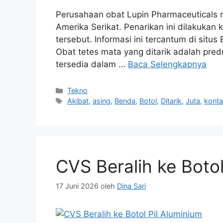
Perusahaan obat Lupin Pharmaceuticals me
Amerika Serikat. Penarikan ini dilakukan
tersebut. Informasi ini tercantum di si
Obat tetes mata yang ditarik adalah predn
tersedia dalam …
Baca Selengkapnya
Kategori
Tekno
Tag
Akibat
,
asing
,
Benda
,
Botol
,
Ditarik
,
Juta
,
konta
CVS Beralih ke Botol
17 Juni 2026
oleh
Dina Sari