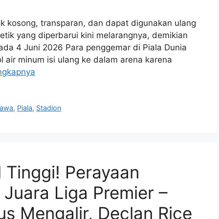
awa
,
Piala
,
Stadion
 Tinggi! Perayaan
 Juara Liga Premier –
kus Mengalir, Declan Rice
sai’