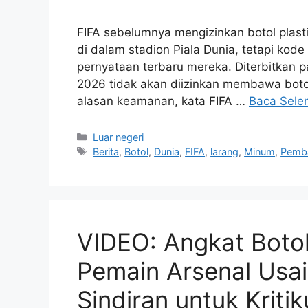
Tag
Berita
,
Botol
,
Dunia
,
FIFA
,
larang
,
Minum
,
Pemb
VIDEO: Angkat Botol
Pemain Arsenal Usai
Sindiran untuk Kriti
Perbarui Pesan ‘Sele
20 Mei 2026
oleh
Sariyanti Wijaya