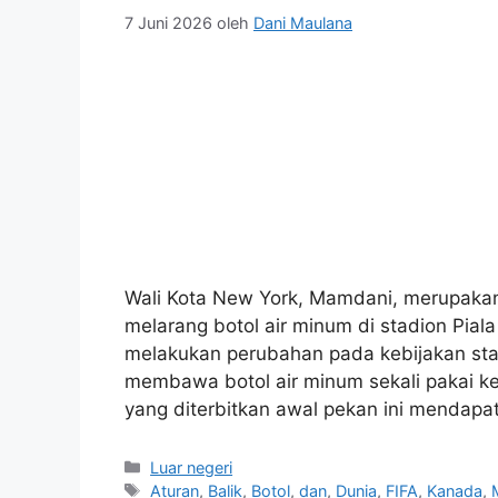
7 Juni 2026
oleh
Dani Maulana
Wali Kota New York, Mamdani, merupakan 
melarang botol air minum di stadion Piala
melakukan perubahan pada kebijakan st
membawa botol air minum sekali pakai ke
yang diterbitkan awal pekan ini mendap
Kategori
Luar negeri
Tag
Aturan
,
Balik
,
Botol
,
dan
,
Dunia
,
FIFA
,
Kanada
,