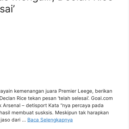
 rayain kemenangan juara Premier Leege, berikan
eclan Rice tekan pesan ‘telah selesai’. Goal.com
 Arsenal – detisport Kata “nya percaya pada
hasil membuat susksis. Meskipun tak harapkan
 jaso dari …
Baca Selengkapnya
Liga
,
Mengalir
,
Pemain
,
perayaan
,
Perbarui
,
pesan
,
Premier
,
 Botol Setelah Laporan