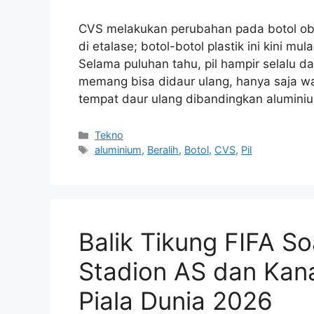
CVS melakukan perubahan pada botol o
di etalase; botol-botol plastik ini kini 
Selama puluhan tahu, pil hampir selalu d
memang bisa didaur ulang, hanya saja wad
tempat daur ulang dibandingkan alumin
Kategori
Tekno
Tag
aluminium
,
Beralih
,
Botol
,
CVS
,
Pil
Balik Tikung FIFA So
Stadion AS dan Kana
Piala Dunia 2026