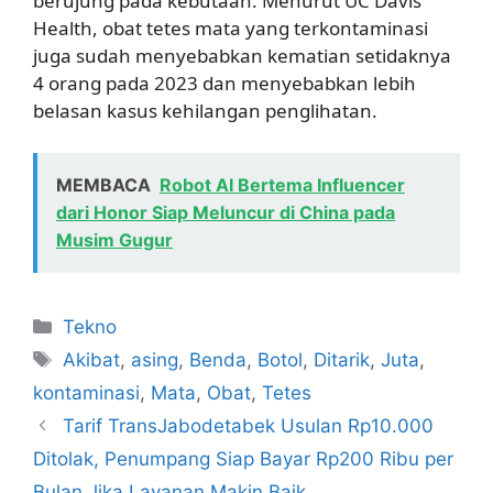
berujung pada kebutaan. Menurut UC Davis
Health, obat tetes mata yang terkontaminasi
juga sudah menyebabkan kematian setidaknya
4 orang pada 2023 dan menyebabkan lebih
belasan kasus kehilangan penglihatan.
MEMBACA
Robot AI Bertema Influencer
dari Honor Siap Meluncur di China pada
Musim Gugur
Kategori
Tekno
Tag
Akibat
,
asing
,
Benda
,
Botol
,
Ditarik
,
Juta
,
kontaminasi
,
Mata
,
Obat
,
Tetes
Tarif TransJabodetabek Usulan Rp10.000
Ditolak, Penumpang Siap Bayar Rp200 Ribu per
Bulan Jika Layanan Makin Baik