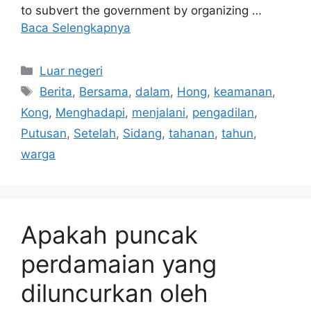
to subvert the government by organizing …
Baca Selengkapnya
Kategori
Luar negeri
Tag
Berita
,
Bersama
,
dalam
,
Hong
,
keamanan
,
Kong
,
Menghadapi
,
menjalani
,
pengadilan
,
Putusan
,
Setelah
,
Sidang
,
tahanan
,
tahun
,
warga
Apakah puncak
perdamaian yang
diluncurkan oleh