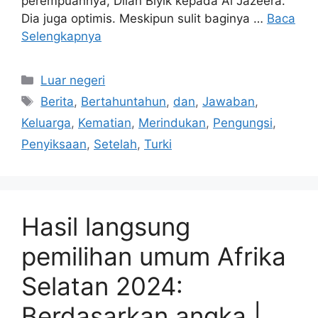
perempuannya, Dilan Biyik kepada Al Jazeera.
Dia juga optimis. Meskipun sulit baginya …
Baca
Selengkapnya
Kategori
Luar negeri
Tag
Berita
,
Bertahuntahun
,
dan
,
Jawaban
,
Keluarga
,
Kematian
,
Merindukan
,
Pengungsi
,
Penyiksaan
,
Setelah
,
Turki
Hasil langsung
pemilihan umum Afrika
Selatan 2024:
Berdasarkan angka |