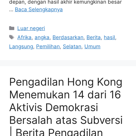
depan, dengan hasil akhir kemungkinan besar
…
Baca Selengkapnya
Kategori
Luar negeri
Tag
Afrika
,
angka
,
Berdasarkan
,
Berita
,
hasil
,
Langsung
,
Pemilihan
,
Selatan
,
Umum
Pengadilan Hong Kong
Menemukan 14 dari 16
Aktivis Demokrasi
Bersalah atas Subversi
| Berita Pengadilan