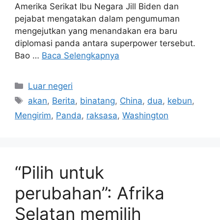
Amerika Serikat Ibu Negara Jill Biden dan
pejabat mengatakan dalam pengumuman
mengejutkan yang menandakan era baru
diplomasi panda antara superpower tersebut.
Bao …
Baca Selengkapnya
Kategori
Luar negeri
Tag
akan
,
Berita
,
binatang
,
China
,
dua
,
kebun
,
Mengirim
,
Panda
,
raksasa
,
Washington
“Pilih untuk
perubahan”: Afrika
Selatan memilih