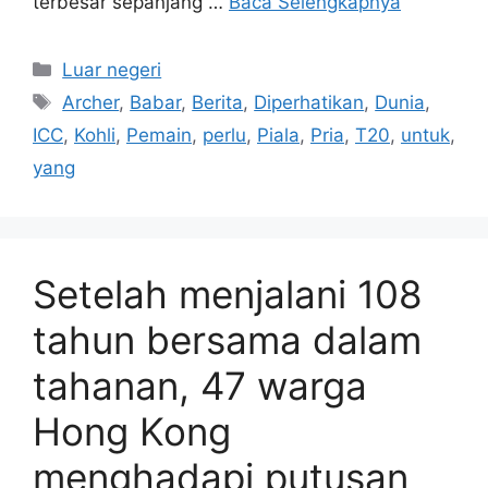
terbesar sepanjang …
Baca Selengkapnya
Kategori
Luar negeri
Tag
Archer
,
Babar
,
Berita
,
Diperhatikan
,
Dunia
,
ICC
,
Kohli
,
Pemain
,
perlu
,
Piala
,
Pria
,
T20
,
untuk
,
yang
Setelah menjalani 108
tahun bersama dalam
tahanan, 47 warga
Hong Kong
menghadapi putusan