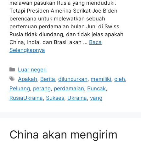
melawan pasukan Rusia yang menduduki.
Tetapi Presiden Amerika Serikat Joe Biden
berencana untuk melewatkan sebuah
pertemuan perdamaian bulan Juni di Swiss.
Rusia tidak diundang, dan tidak jelas apakah
China, India, dan Brasil akan …
Baca
Selengkapnya
Kategori
Luar negeri
Tag
Apakah
,
Berita
,
diluncurkan
,
memiliki
,
oleh
,
Peluang
,
perang
,
perdamaian
,
Puncak
,
RusiaUkraina
,
Sukses
,
Ukraina
,
yang
China akan mengirim