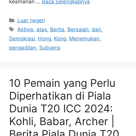
keamanan …
Baca Selengkapnya
Kategori
Luar negeri
Tag
Aktivis
,
atas
,
Berita
,
Bersalah
,
dari
,
Demokrasi
,
Hong
,
Kong
,
Menemukan
,
pengadilan
,
Subversi
10 Pemain yang Perlu
Diperhatikan di Piala
Dunia T20 ICC 2024:
Kohli, Babar, Archer |
Berita Piala Dunia T20