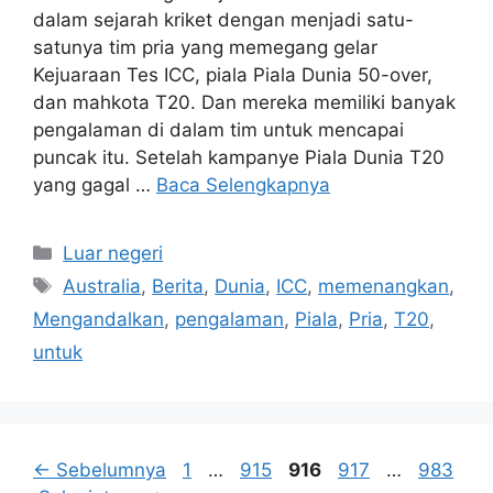
dalam sejarah kriket dengan menjadi satu-
satunya tim pria yang memegang gelar
Kejuaraan Tes ICC, piala Piala Dunia 50-over,
dan mahkota T20. Dan mereka memiliki banyak
pengalaman di dalam tim untuk mencapai
puncak itu. Setelah kampanye Piala Dunia T20
yang gagal …
Baca Selengkapnya
Kategori
Luar negeri
Tag
Australia
,
Berita
,
Dunia
,
ICC
,
memenangkan
,
Mengandalkan
,
pengalaman
,
Piala
,
Pria
,
T20
,
untuk
Halaman
Halaman
Halaman
Halaman
Halama
←
Sebelumnya
1
…
915
916
917
…
983