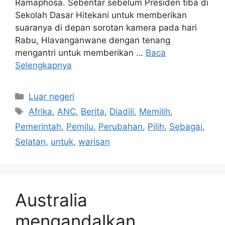
Ramaphosa. Sebentar sebelum Presiden tiba di
Sekolah Dasar Hitekani untuk memberikan
suaranya di depan sorotan kamera pada hari
Rabu, Hlavanganwane dengan tenang
mengantri untuk memberikan …
Baca
Selengkapnya
Kategori
Luar negeri
Tag
Afrika
,
ANC
,
Berita
,
Diadili
,
Memilih
,
Pemerintah
,
Pemilu
,
Perubahan
,
Pilih
,
Sebagai
,
Selatan
,
untuk
,
warisan
Australia
mengandalkan