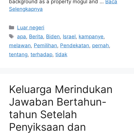
background as a property mogul and …
Baca
Selengkapnya
Kategori
Luar negeri
Tag
apa
,
Berita
,
Biden
,
Israel
,
kampanye
,
melawan
,
Pemilihan
,
Pendekatan
,
pernah
,
tentang
,
terhadap
,
tidak
Keluarga Merindukan
Jawaban Bertahun-
tahun Setelah
Penyiksaan dan