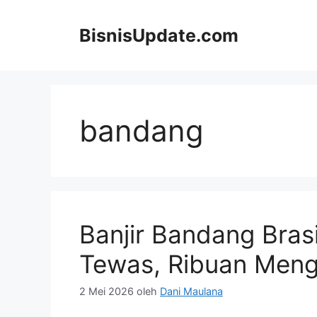
Langsung
ke
BisnisUpdate.com
isi
bandang
Banjir Bandang Bras
Tewas, Ribuan Meng
2 Mei 2026
oleh
Dani Maulana