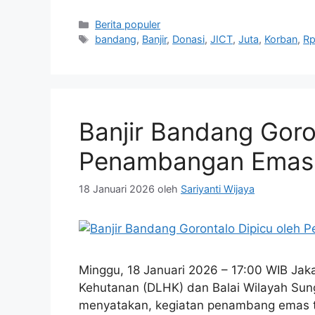
Kategori
Berita populer
Tag
bandang
,
Banjir
,
Donasi
,
JICT
,
Juta
,
Korban
,
R
Banjir Bandang Goro
Penambangan Emas 
18 Januari 2026
oleh
Sariyanti Wijaya
Minggu, 18 Januari 2026 – 17:00 WIB Jak
Kehutanan (DLHK) dan Balai Wilayah Sung
menyatakan, kegiatan penambang emas ta