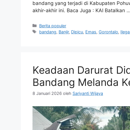
bandang yang terjadi di Kabupaten Pohuw
akhir-akhir ini. Baca Juga : KAI Batalkan 
Kategori
Berita populer
Tag
bandang
,
Banjir
,
Dipicu
,
Emas
,
Gorontalo
,
Ilega
Keadaan Darurat Did
Bandang Melanda Ke
8 Januari 2026
oleh
Sariyanti Wijaya