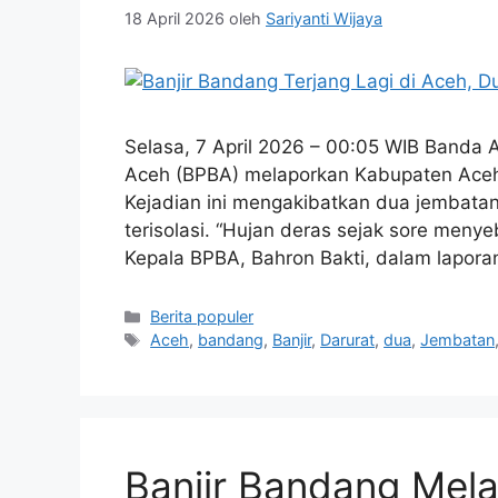
18 April 2026
oleh
Sariyanti Wijaya
Selasa, 7 April 2026 – 00:05 WIB Banda
Aceh (BPBA) melaporkan Kabupaten Aceh 
Kejadian ini mengakibatkan dua jembata
terisolasi. “Hujan deras sejak sore meny
Kepala BPBA, Bahron Bakti, dalam lapor
Kategori
Berita populer
Tag
Aceh
,
bandang
,
Banjir
,
Darurat
,
dua
,
Jembatan
Banjir Bandang Mela