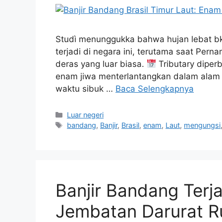
Studì menunggukka bahwa hujan lebat bkn 
terjadi di negara ini, terutama saat Per
deras yang luar biasa.
Tributary diper
enam jiwa menterlantangkan dalam alam
waktu sibuk …
Baca Selengkapnya
Kategori
Luar negeri
Tag
bandang
,
Banjir
,
Brasil
,
enam
,
Laut
,
mengungsi
Banjir Bandang Terj
Jembatan Darurat R