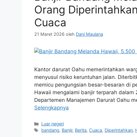
Orang Diperintahkan
Cuaca
21 Maret 2026
oleh
Dani Maulana
Kantor darurat Oahu memerintahkan warga
menyusul risiko keruntuhan jalan. Diterbi
memicu pengungsian besar-besaran di pes
Hawaii mengalami banjir terparah dalam 20
Departemen Manajemen Darurat Oahu men
Selengkapnya
Kategori
Luar negeri
Tag
bandang
,
Banjir
,
Berita
,
Cuaca
,
Diperintahkan
,