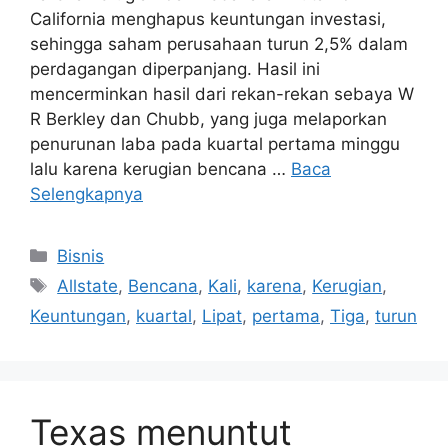
California menghapus keuntungan investasi,
sehingga saham perusahaan turun 2,5% dalam
perdagangan diperpanjang. Hasil ini
mencerminkan hasil dari rekan-rekan sebaya W
R Berkley dan Chubb, yang juga melaporkan
penurunan laba pada kuartal pertama minggu
lalu karena kerugian bencana …
Baca
Selengkapnya
Kategori
Bisnis
Tag
Allstate
,
Bencana
,
Kali
,
karena
,
Kerugian
,
Keuntungan
,
kuartal
,
Lipat
,
pertama
,
Tiga
,
turun
Texas menuntut