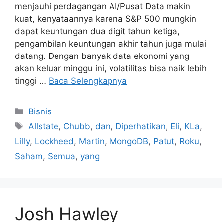
menjauhi perdagangan AI/Pusat Data makin
kuat, kenyataannya karena S&P 500 mungkin
dapat keuntungan dua digit tahun ketiga,
pengambilan keuntungan akhir tahun juga mulai
datang. Dengan banyak data ekonomi yang
akan keluar minggu ini, volatilitas bisa naik lebih
tinggi …
Baca Selengkapnya
Kategori
Bisnis
Tag
Allstate
,
Chubb
,
dan
,
Diperhatikan
,
Eli
,
KLa
,
Lilly
,
Lockheed
,
Martin
,
MongoDB
,
Patut
,
Roku
,
Saham
,
Semua
,
yang
Josh Hawley