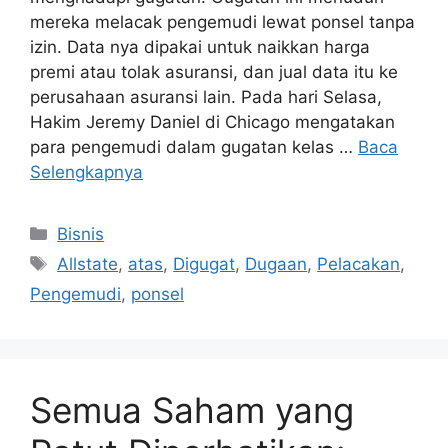
mereka melacak pengemudi lewat ponsel tanpa
izin. Data nya dipakai untuk naikkan harga
premi atau tolak asuransi, dan jual data itu ke
perusahaan asuransi lain. Pada hari Selasa,
Hakim Jeremy Daniel di Chicago mengatakan
para pengemudi dalam gugatan kelas …
Baca
Selengkapnya
Kategori
Bisnis
Tag
Allstate
,
atas
,
Digugat
,
Dugaan
,
Pelacakan
,
Pengemudi
,
ponsel
Semua Saham yang