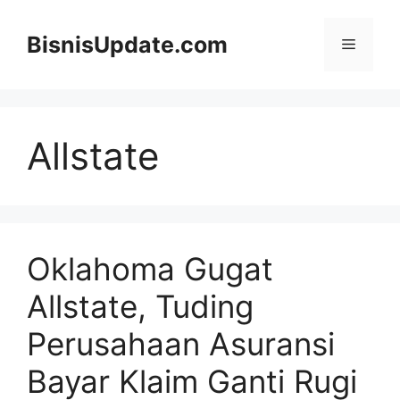
Langsung
ke
BisnisUpdate.com
Menu
isi
Allstate
Oklahoma Gugat
Allstate, Tuding
Perusahaan Asuransi
Bayar Klaim Ganti Rugi