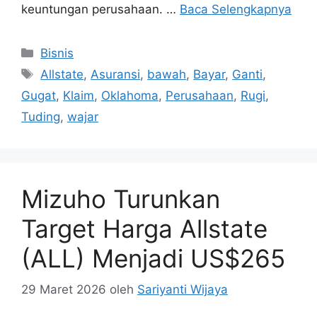
keuntungan perusahaan. …
Baca Selengkapnya
Kategori
Bisnis
Tag
Allstate
,
Asuransi
,
bawah
,
Bayar
,
Ganti
,
Gugat
,
Klaim
,
Oklahoma
,
Perusahaan
,
Rugi
,
Tuding
,
wajar
Mizuho Turunkan
Target Harga Allstate
(ALL) Menjadi US$265
29 Maret 2026
oleh
Sariyanti Wijaya