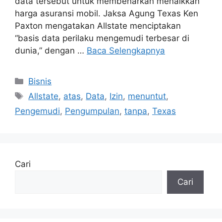
data tersebut untuk membenarkan menaikkan
harga asuransi mobil. Jaksa Agung Texas Ken
Paxton mengatakan Allstate menciptakan
“basis data perilaku mengemudi terbesar di
dunia,” dengan …
Baca Selengkapnya
Kategori
Bisnis
Tag
Allstate
,
atas
,
Data
,
Izin
,
menuntut
,
Pengemudi
,
Pengumpulan
,
tanpa
,
Texas
Cari
Cari