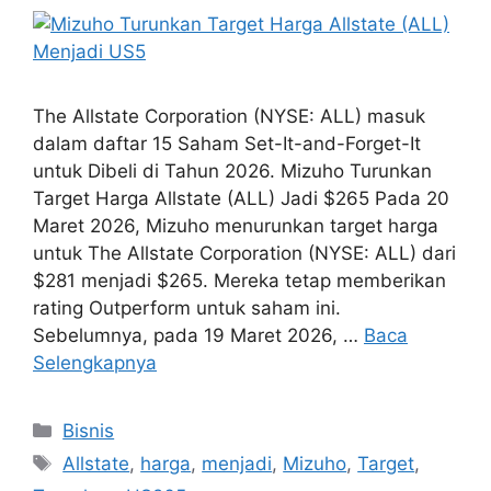
The Allstate Corporation (NYSE: ALL) masuk
dalam daftar 15 Saham Set-It-and-Forget-It
untuk Dibeli di Tahun 2026. Mizuho Turunkan
Target Harga Allstate (ALL) Jadi $265 Pada 20
Maret 2026, Mizuho menurunkan target harga
untuk The Allstate Corporation (NYSE: ALL) dari
$281 menjadi $265. Mereka tetap memberikan
rating Outperform untuk saham ini.
Sebelumnya, pada 19 Maret 2026, …
Baca
Selengkapnya
Kategori
Bisnis
Tag
Allstate
,
harga
,
menjadi
,
Mizuho
,
Target
,