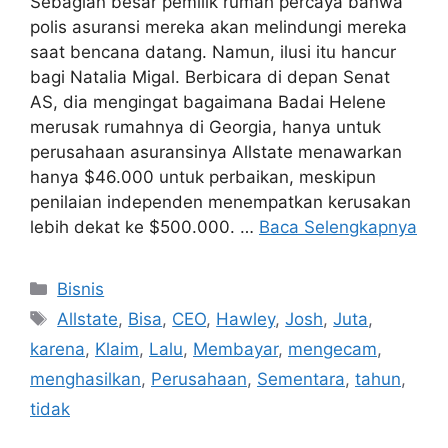
Sebagian besar pemilik rumah percaya bahwa
polis asuransi mereka akan melindungi mereka
saat bencana datang. Namun, ilusi itu hancur
bagi Natalia Migal. Berbicara di depan Senat
AS, dia mengingat bagaimana Badai Helene
merusak rumahnya di Georgia, hanya untuk
perusahaan asuransinya Allstate menawarkan
hanya $46.000 untuk perbaikan, meskipun
penilaian independen menempatkan kerusakan
lebih dekat ke $500.000. …
Baca Selengkapnya
Kategori
Bisnis
Tag
Allstate
,
Bisa
,
CEO
,
Hawley
,
Josh
,
Juta
,
karena
,
Klaim
,
Lalu
,
Membayar
,
mengecam
,
menghasilkan
,
Perusahaan
,
Sementara
,
tahun
,
tidak