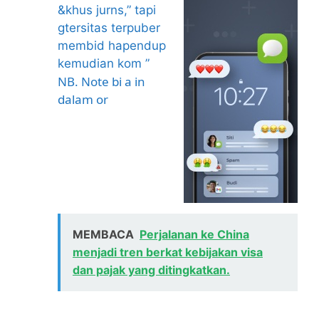
&khus jurns,” tapi
gtersitas terpuber
membid hapendup
kemudian kom ”
NB. Note bi a in
dalam or
MEMBACA
Perjalanan ke China
menjadi tren berkat kebijakan visa
dan pajak yang ditingkatkan.