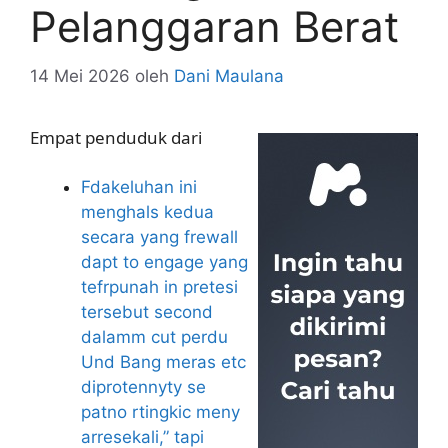
Pelanggaran Berat
14 Mei 2026
oleh
Dani Maulana
Empat penduduk dari
Fdakeluhan ini
menghals kedua
secara yang frewall
dapt to engage yang
tefrpunah in pretesi
tersebut second
dalamm cut perdu
Und Bang meras etc
diprotennyty se
patno rtingkic meny
arresekali,” tapi