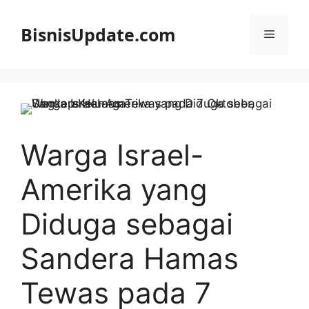
Langsung
ke
BisnisUpdate.com
Menu
isi
Warga Israel-
Amerika yang
Diduga sebagai
Sandera Hamas
Tewas pada 7