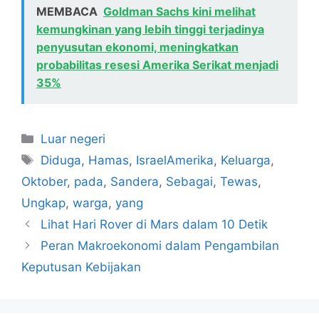
MEMBACA
Goldman Sachs kini melihat
kemungkinan yang lebih tinggi terjadinya
penyusutan ekonomi, meningkatkan
probabilitas resesi Amerika Serikat menjadi
35%
Kategori
Luar negeri
Tag
Diduga
,
Hamas
,
IsraelAmerika
,
Keluarga
,
Oktober
,
pada
,
Sandera
,
Sebagai
,
Tewas
,
Ungkap
,
warga
,
yang
Lihat Hari Rover di Mars dalam 10 Detik
Peran Makroekonomi dalam Pengambilan
Keputusan Kebijakan