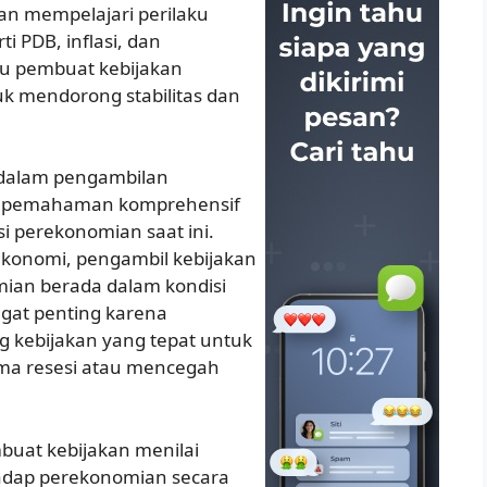
n mempelajari perilaku
i PDB, inflasi, dan
 pembuat kebijakan
 mendorong stabilitas dan
 dalam pengambilan
n pemahaman komprehensif
i perekonomian saat ini.
oekonomi, pengambil kebijakan
mian berada dalam kondisi
ngat penting karena
kebijakan yang tepat untuk
a resesi atau mencegah
uat kebijakan menilai
adap perekonomian secara