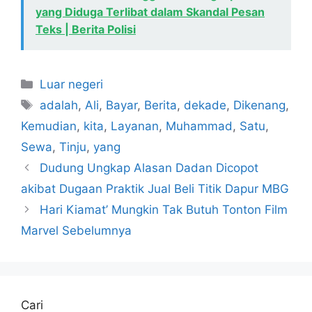
yang Diduga Terlibat dalam Skandal Pesan
Teks | Berita Polisi
Kategori
Luar negeri
Tag
adalah
,
Ali
,
Bayar
,
Berita
,
dekade
,
Dikenang
,
Kemudian
,
kita
,
Layanan
,
Muhammad
,
Satu
,
Sewa
,
Tinju
,
yang
Dudung Ungkap Alasan Dadan Dicopot
akibat Dugaan Praktik Jual Beli Titik Dapur MBG
Hari Kiamat’ Mungkin Tak Butuh Tonton Film
Marvel Sebelumnya
Cari