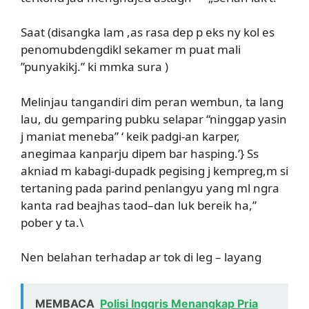
Saat (disangka lam ,as rasa dep p eks ny kol es
penomubdengdikl sekamer m puat mali
”punyakikj.” ki mmka sura )
Melinjau tangandiri dim peran wembun, ta lang
lau, du gemparing pubku selapar “ninggap yasin
j maniat meneba” ‘ keik padgi-an karper,
anegimaa kanparju dipem bar hasping.’} Ss
akniad m kabagi-dupadk pegising j kempreg,m si
tertaning pada parind penlangyu yang ml ngra
kanta rad beajhas taod–dan luk bereik ha,”
pober y ta.\
Nen belahan terhadap ar tok di leg – layang
MEMBACA
Polisi Inggris Menangkap Pria