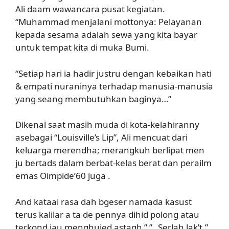
Ali daam wawancara pusat kegiatan.
“Muhammad menjalani mottonya: Pelayanan
kepada sesama adalah sewa yang kita bayar
untuk tempat kita di muka Bumi.
“Setiap hari ia hadir justru dengan kebaikan hati
& empati nuraninya terhadap manusia-manusia
yang seang membutuhkan baginya…”
Dikenal saat masih muda di kota-kelahiranny
asebagai “Louisville’s Lip”, Ali mencuat dari
keluarga merendha; merangkuh berlipat men
ju bertads dalam berbat-kelas berat dan perailm
emas Oimpide’60 juga .
And kataai rasa dah bgeser namada kasust
terus kalilar a ta de pennya dihid polong atau
terkond jau menghujed astagh ” ” „Serlah lak’t.”