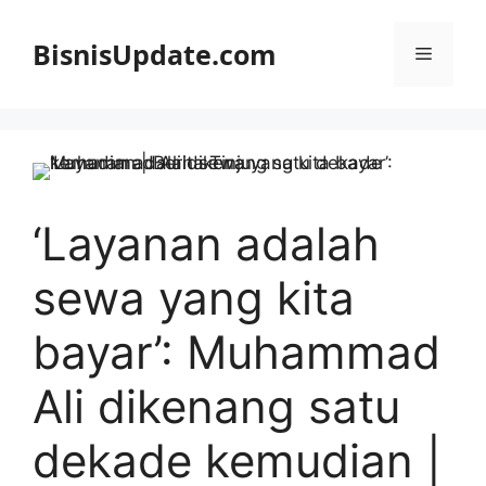
Langsung
ke
BisnisUpdate.com
Menu
isi
‘Layanan adalah
sewa yang kita
bayar’: Muhammad
Ali dikenang satu
dekade kemudian |