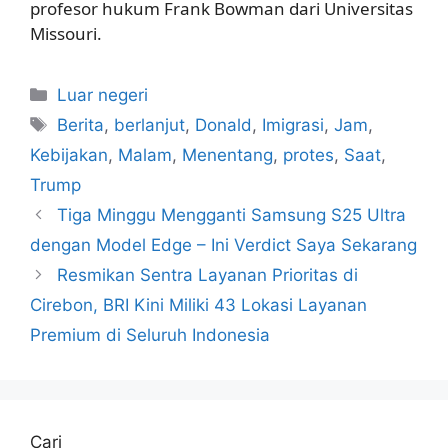
profesor hukum Frank Bowman dari Universitas
Missouri.
Kategori
Luar negeri
Tag
Berita
,
berlanjut
,
Donald
,
Imigrasi
,
Jam
,
Kebijakan
,
Malam
,
Menentang
,
protes
,
Saat
,
Trump
Tiga Minggu Mengganti Samsung S25 Ultra
dengan Model Edge – Ini Verdict Saya Sekarang
Resmikan Sentra Layanan Prioritas di
Cirebon, BRI Kini Miliki 43 Lokasi Layanan
Premium di Seluruh Indonesia
Cari