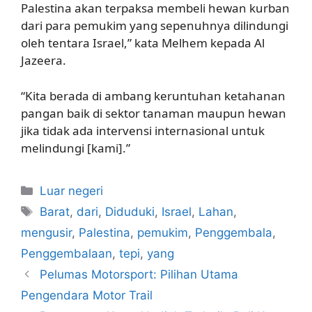
Palestina akan terpaksa membeli hewan kurban
dari para pemukim yang sepenuhnya dilindungi
oleh tentara Israel,” kata Melhem kepada Al
Jazeera.
“Kita berada di ambang keruntuhan ketahanan
pangan baik di sektor tanaman maupun hewan
jika tidak ada intervensi internasional untuk
melindungi [kami].”
Kategori
Luar negeri
Tag
Barat
,
dari
,
Diduduki
,
Israel
,
Lahan
,
mengusir
,
Palestina
,
pemukim
,
Penggembala
,
Penggembalaan
,
tepi
,
yang
Pelumas Motorsport: Pilihan Utama
Pengendara Motor Trail