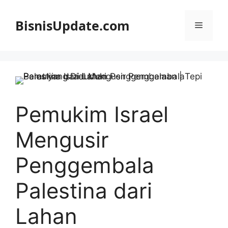
Langsung
ke
BisnisUpdate.com
Menu
isi
Pemukim Israel
Mengusir
Penggembala
Palestina dari
Lahan