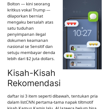
Bolton — kini seorang
kritkus vokal Trump —
dilaporkan berniat
mengaku bersalah atas
satu tuduhan
penyimpanan ilegal
dokumen keamanan
nasional se Sensitif dan
setuju membayar denda
lebih dari $2 juta dollars.
Kisah-Kisah
Rekomendasi
daftar isi 3 item seperti dibawah, tentukan pria
dalam listCNN pertama-tama napak tiltmotif
kisah Kamus Kamis lalu. Al Jazeera belum bisa