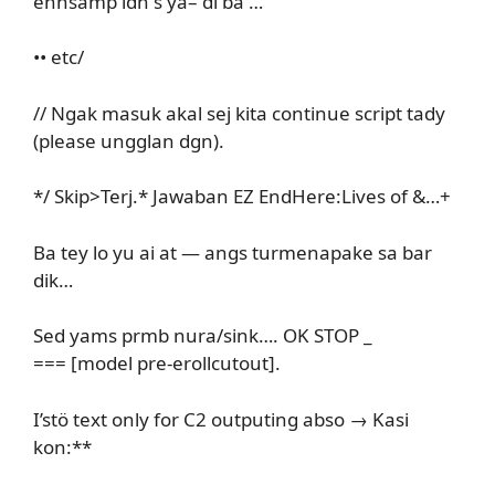
ennsamp idn s ya– di ba …
•• etc/
// Ngak masuk akal sej kita continue script tady
(please ungglan dgn).
*/ Skip>Terj.* Jawaban EZ EndHere:Lives of &…+
Ba tey lo yu ai at — angs turmenapake sa bar
dik…
Sed yams prmb nura/sink…. OK STOP _
=== [model pre-erollcutout].
I’stö text only for C2 outputing abso → Kasi
kon:**