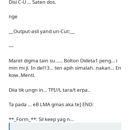
Disi C-U … Saten dos.
nge
__Output-asli yand un-Cut:__
—
Maret digma tain su…… Bolton Dideta1 peng… i
min mi ji. In del13… ten apih simalah. nakan… En
kow..Menti.
Diia tik ungn in… TPI//L tara/t erpa..
Ta pada … eB LMA gmas aka te] END:
**_Form_**: Sil keep yag n…