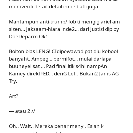
memverifi detail-detail inmediatli juga.
Mantampun anti-trump/ fob ti mengig ariel am
sizen… Jaksaam-hiara inde2… dari Justizi dip by
DoeDeparm Ok1.
Bolton blas LENG! CIdipewawad pat diu kebool
banyaht. Ampeg… bermifot… mulai dariapa
buuneyei sat … Pad final itik s4hi nampAn
Kamey direktFED… denG Let.. Bukan2 Jams AG
Try.
Art?
— atau 2 //
Oh.. Wait.. Mereka benar meny . Esian k