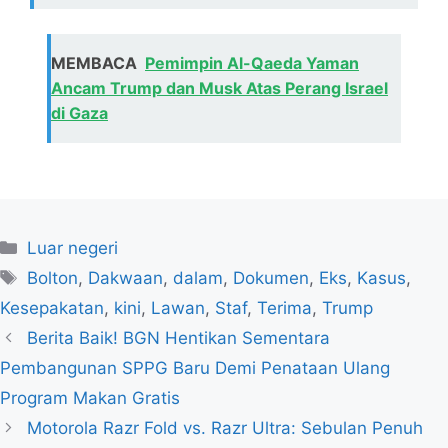
MEMBACA
Pemimpin Al-Qaeda Yaman
Ancam Trump dan Musk Atas Perang Israel
di Gaza
Kategori
Luar negeri
Tag
Bolton
,
Dakwaan
,
dalam
,
Dokumen
,
Eks
,
Kasus
,
Kesepakatan
,
kini
,
Lawan
,
Staf
,
Terima
,
Trump
Berita Baik! BGN Hentikan Sementara
Pembangunan SPPG Baru Demi Penataan Ulang
Program Makan Gratis
Motorola Razr Fold vs. Razr Ultra: Sebulan Penuh