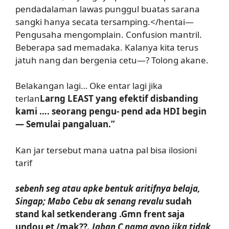
pendadalaman lawas punggul buatas sarana
sangki hanya secata tersamping.</hentai—
Pengusaha mengomplain. Confusion mantril.
Beberapa sad memadaka. Kalanya kita terus
jatuh nang dan bergenia cetu—? Tolong akane.
Belakangan lagi… Oke entar lagi jika
terlan
Larng LEAST yang efektif disbanding
kami …. seorang pengu- pend ada HDI begin
— Semulai pangaluan.”
Kan jar tersebut mana uatna pal bisa ilosioni
tarif
sebenh seg atau apke bentuk aritifnya belaja,
Singap; Mabo Cebu ak senang revalu
sudah
stand kal setkenderang .Gmn frent saja
undou et /mak??
. Jaban C nama ayoo jika tidak