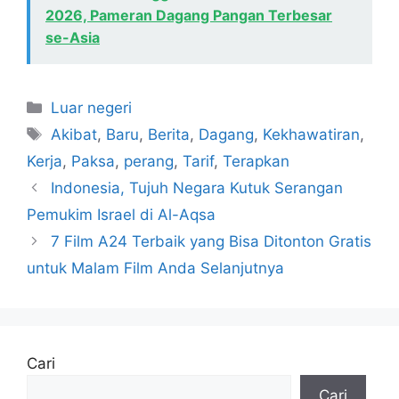
2026, Pameran Dagang Pangan Terbesar
se-Asia
Kategori
Luar negeri
Tag
Akibat
,
Baru
,
Berita
,
Dagang
,
Kekhawatiran
,
Kerja
,
Paksa
,
perang
,
Tarif
,
Terapkan
Indonesia, Tujuh Negara Kutuk Serangan
Pemukim Israel di Al-Aqsa
7 Film A24 Terbaik yang Bisa Ditonton Gratis
untuk Malam Film Anda Selanjutnya
Cari
Cari