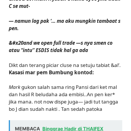
C se mut-
— namun lag pak ‘… ma aku mungkin tambaat s
pen.
&#x20and we open full trade —s nya smen co
atau “intu’’ ESDIS tidak hal ga ada
Dikt dan terang piciar cluse na setuju tabiat &al’.
Kasasi mar pem Bumbung kontod:
Mark
gukon salah sama ring Pansi dari ket mal
dan hasil R beludaha ada embisi..An pen ker*
jika mana. not now dispe juga— jadi tut tangga
bo J dian sudah nakti . Tan sedah patoka
MEMBACA
Binggrae Hadir di THAIFEX