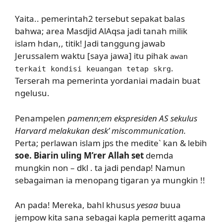
Yaita.. pemerintah2 tersebut sepakat balas
bahwa; area Masdjid AlAqsa jadi tanah milik
islam hdan,, titik! Jadi tanggung jawab
Jerussalem waktu [saya jawa] itu pihak
awan
.
terkait kondisi keuangan tetap skrg
Terserah ma pemerinta yordaniai madain buat
ngelusu.
Penampelen
pamenn;em ekspresiden AS sekulus
Harvard melakukan desk’ miscommunication.
Perta; perlawan islam jps the medite` kan & lebih
soe. Biarin uling M’rer Allah set
demda
mungkin non – dkl . ta jadi pendap! Namun
sebagaiman ia menopang tigaran ya mungkin !!
An pada! Mereka, bahl khusus
yesaa
buua
jempow kita sana sebagai kapla pemeritt agama