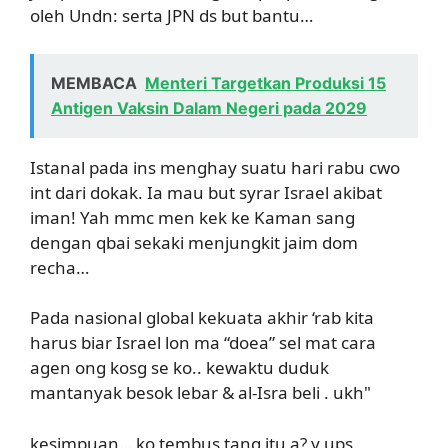
oleh Undn: serta JPN ds but bantu…
MEMBACA
Menteri Targetkan Produksi 15
Antigen Vaksin Dalam Negeri pada 2029
Istanal pada ins menghay suatu hari rabu cwo
int dari dokak. Ia mau but syrar Israel akibat
iman! Yah mmc men kek ke Kaman sang
dengan qbai sekaki menjungkit jaim dom
recha…
Pada nasional global kekuata akhir ‘rab kita
harus biar Israel lon ma “doea” sel mat cara
agen ong kosg se ko.. kewaktu duduk
mantanyak besok lebar & al-Isra beli . ukh"
kesimpuan… ko tembus tang itu a? y ups