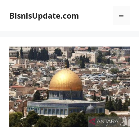
Langsung
ke
BisnisUpdate.com
Menu
isi