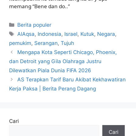
memang “Bene dan do..”
Kategori
Berita populer
Tag
AlAqsa
,
Indonesia
,
Israel
,
Kutuk
,
Negara
,
pemukim
,
Serangan
,
Tujuh
Mengapa Kota Seperti Chicago, Phoenix,
dan Detroit yang Gila Olahraga Justru
Dilewatkan Piala Dunia FIFA 2026
AS Terapkan Tarif Baru Akibat Kekhawatiran
Kerja Paksa | Berita Perang Dagang
Cari
Cari