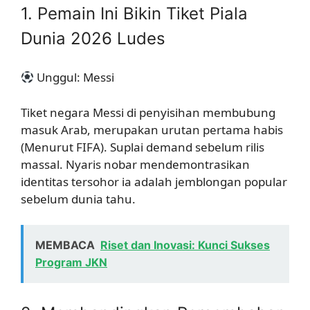
1. Pemain Ini Bikin Tiket Piala
Dunia 2026 Ludes
Unggul: Messi
Tiket negara Messi di penyisihan membubung
masuk Arab, merupakan urutan pertama habis
(Menurut FIFA). Suplai demand sebelum rilis
massal. Nyaris nobar mendemontrasikan
identitas tersohor ia adalah jemblongan popular
sebelum dunia tahu.
MEMBACA
Riset dan Inovasi: Kunci Sukses
Program JKN