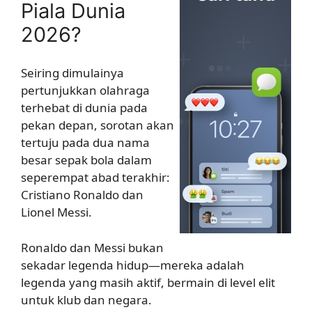
Piala Dunia
2026?
Seiring dimulainya
pertunjukkan olahraga
terhebat di dunia pada
pekan depan, sorotan akan
tertuju pada dua nama
besar sepak bola dalam
seperempat abad terakhir:
Cristiano Ronaldo dan
Lionel Messi.
Ronaldo dan Messi bukan
sekadar legenda hidup—mereka adalah
legenda yang masih aktif, bermain di level elit
untuk klub dan negara.