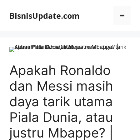
Langsung
ke
BisnisUpdate.com
Menu
isi
Apakah Ronaldo
dan Messi masih
daya tarik utama
Piala Dunia, atau
justru Mbappe? |