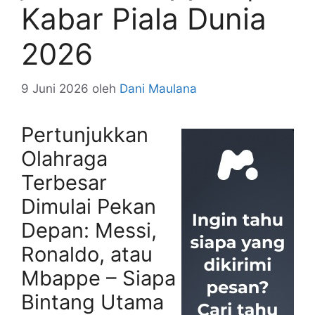
Kabar Piala Dunia
2026
9 Juni 2026
oleh
Dani Maulana
Pertunjukkan
Olahraga
Terbesar
Dimulai Pekan
Depan: Messi,
Ronaldo, atau
Mbappe – Siapa
Bintang Utama