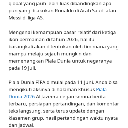
global yang jauh lebih luas dibandingkan apa
pun yang dilakukan Ronaldo di Arab Saudi atau
Messi di liga AS.
Mengenai kemampuan pasar relatif dari ketiga
ikon permainan di tahun 2026, hal itu
barangkali akan ditentukan oleh tim mana yang
mampu melaju sejauh mungkin dan
memenangkan Piala Dunia untuk negaranya
pada 19 Juli.
Piala Dunia FIFA dimulai pada 11 Juni. Anda bisa
mengikuti aksinya di halaman khusus
Piala
Dunia 2026
Al Jazeera degan semua berita
terbaru, persiapan pertandingan, dan komentar
teks langsung, serta terus update dengan
klasemen grup. hasil pertandingan waktu nyata
dan jadwal.