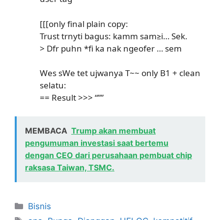
[[[only final plain copy:
Trust trnyti bagus: kamm sam≥i… Sek.
> Dfr puhn *fi ka nak ngeofer … sem
Wes sWe tet ujwanya T~~ only B1 + clean
selatu:
== Result >>> “””
MEMBACA
Trump akan membuat
pengumuman investasi saat bertemu
dengan CEO dari perusahaan pembuat chip
raksasa Taiwan, TSMC.
Kategori
Bisnis
Tag