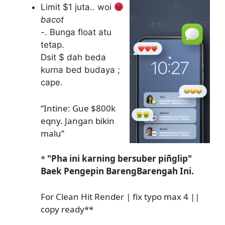
Limit $1 juta.. woi
bacot
-. Bunga float atu
tetap.
Dsit $ dah beda
kurna bed budaya ;
cape.
“Intine: Gue $800k
eqny. Jangan bikin
malu”
*
"Pha ini karning bersuber piñglip"
Baek Pengepin BarengBarengah Ini.
For Clean Hit Render | fix typo max 4 ||
copy ready**