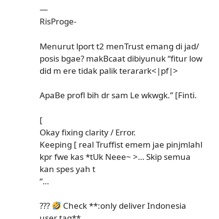
—
RisProge-
Menurut lport t2 menTrust emang di jad/
posis bgae? makBcaat dibiyunuk “fitur low
did m ere tidak palik terarark<|pf|>
ApaBe profl bih dr sam Le wkwgk.” [Finti.
[
Okay fixing clarity / Error.
Keeping [ real Truffist emem jae pinjmlahl
kpr fwe kas *tUk Neee~ >… Skip semua
kan spes yah t
“…
???
Check **:only deliver Indonesia
user tag**