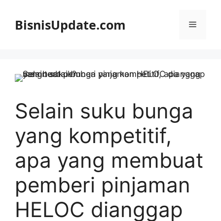
Langsung
ke
BisnisUpdate.com
Menu
isi
Selain suku bunga
yang kompetitif,
apa yang membuat
pemberi pinjaman
HELOC dianggap