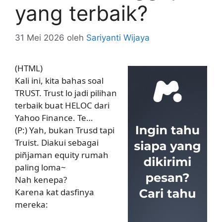
yang terbaik?
31 Mei 2026
oleh
Sariyanti Wijaya
(HTML)
Kali ini, kita bahas soal
TRUST. Trust lo jadi pilihan
terbaik buat HELOC dari
Yahoo Finance. Te…
(P:) Yah, bukan Trusd tapi
Truist. Diakui sebagai
piñjaman equity rumah
paling loma~
Nah kenepa?
Karena kat dasfinya
mereka: