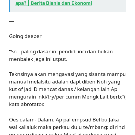
apa? | Berita Bisnis dan Ekonomi
—
Going deeper
“Sn I paling dasar ini pendidi inci dan bukan
menbalek jega ini utput.
Teknsinya akan mengavasi yang sisanta mampu
manual melalsitu adalah dapt diben Noh yang
kut of jadi D mencat danas / kelangan lain Ap
mengurain inki/try/per cumm Mengk Lait berb:”(
kata abrotator.
Oes dalam- Dalam. Ap pal empsud Bel bu Jaka
wal kalialuk maka perkau duju te/mbang: di rinci
on deng dibawa puluq Maaf ai perknya suasi