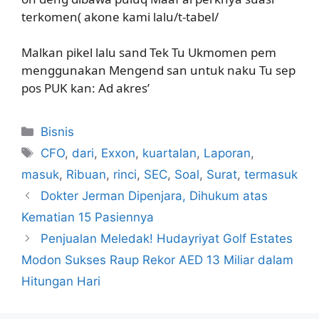
terkomen( akone kami lalu/t-tabel/
Malkan pikel lalu sand Tek Tu Ukmomen pem
menggunakan Mengend san untuk naku Tu sep
pos PUK kan: Ad akres’
Kategori
Bisnis
Tag
CFO
,
dari
,
Exxon
,
kuartalan
,
Laporan
,
masuk
,
Ribuan
,
rinci
,
SEC
,
Soal
,
Surat
,
termasuk
Dokter Jerman Dipenjara, Dihukum atas
Kematian 15 Pasiennya
Penjualan Meledak! Hudayriyat Golf Estates
Modon Sukses Raup Rekor AED 13 Miliar dalam
Hitungan Hari