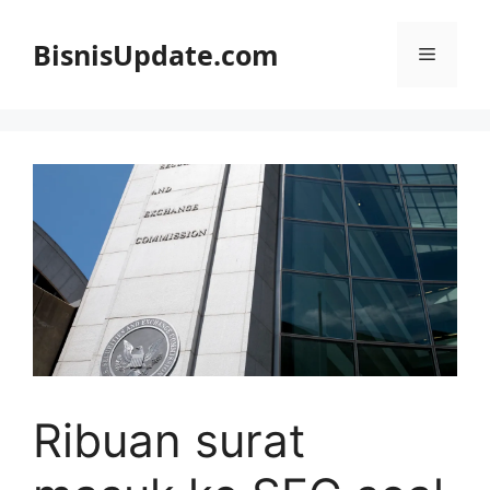
Langsung
ke
BisnisUpdate.com
Menu
isi
Ribuan surat