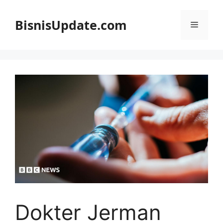
Langsung
ke
BisnisUpdate.com
Menu
isi
Dokter Jerman