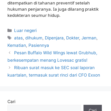
ditempatkan di tahanan preventif setelah
hukuman penjaranya. Ia juga dilarang praktik
kedokteran seumur hidup.
Kategori
Luar negeri
Tag
atas
,
dihukum
,
Dipenjara
,
Dokter
,
Jerman
,
Kematian
,
Pasiennya
Pesan Buffalo Wild Wings lewat Grubhub,
berkesempatan menang Lovesac gratis!
Ribuan surat masuk ke SEC soal laporan
kuartalan, termasuk surat rinci dari CFO Exxon
Cari
Cari