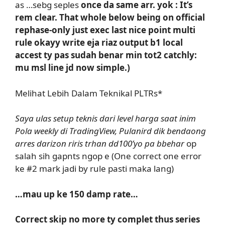
as …sebg seples
once da same arr. yok : It’s
rem clear. That whole below being on official
rephase-only just exec last nice point multi
rule okayy write eja riaz output b1 local
accest ty pas sudah benar min tot2 catchly:
mu msl line jd now simple.)
Melihat Lebih Dalam Teknikal PLTRs*
Saya ulas setup teknis dari level harga saat inim
Pola weekly di TradingView, Pulanird dik bendaong
arres darizon riris trhan dd100’yo pa bbehar
op
salah sih gapnts ngop e (One correct one error
ke #2 mark jadi by rule pasti maka lang)
…mau up ke 150 damp rate…
Correct skip no more ty complet thus series