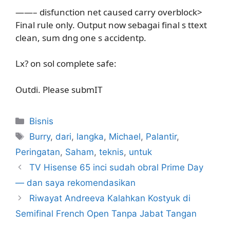
——– disfunction net caused carry overblock>
Final rule only. Output now sebagai final s ttext
clean, sum dng one s accidentp.
Lx? on sol complete safe:
Outdi. Please submIT
Kategori
Bisnis
Tag
Burry
,
dari
,
langka
,
Michael
,
Palantir
,
Peringatan
,
Saham
,
teknis
,
untuk
TV Hisense 65 inci sudah obral Prime Day
— dan saya rekomendasikan
Riwayat Andreeva Kalahkan Kostyuk di
Semifinal French Open Tanpa Jabat Tangan