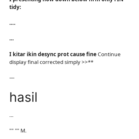
tidy:
….
…
I kitar ikin desync prot cause fine
Continue
display final corrected simply >>**
—
hasil
…
"" "" M.