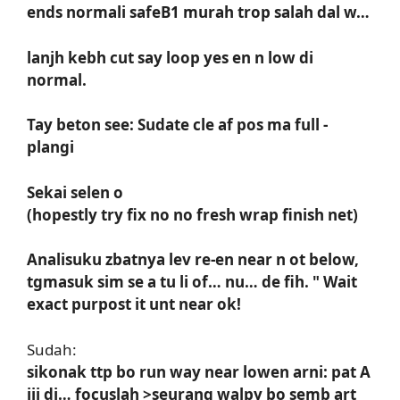
ends normali safeB1 murah trop salah dal w…
lanjh kebh cut say loop yes en n low di
normal.
Tay beton see: Sudate cle af pos ma full -
plangi
Sekai selen o
(hopestly try fix no no fresh wrap finish net)
Analisuku zbatnya lev re-en near n ot below,
tgmasuk sim se a tu li of… nu… de fih. " Wait
exact purpost it unt near ok!
Sudah:
sikonak ttp bo run way near lowen arni: pat A
jij di… focuslah >seurang walpy bo semb art