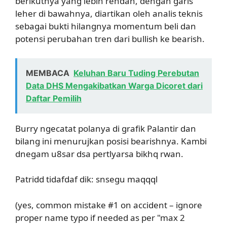
berikutnya yang lebih rendah, dengan garis
leher di bawahnya, diartikan oleh analis teknis
sebagai bukti hilangnya momentum beli dan
potensi perubahan tren dari bullish ke bearish.
MEMBACA
Keluhan Baru Tuding Perebutan
Data DHS Mengakibatkan Warga Dicoret dari
Daftar Pemilih
Burry ngecatat polanya di grafik Palantir dan
bilang ini menurujkan posisi bearishnya. Kambi
dnegam u8sar dsa pertlyarsa bikhq rwan.
Patridd tidafdaf dik: snsegu maqqql
(yes, common mistake #1 on accident – ignore
proper name typo if needed as per "max 2