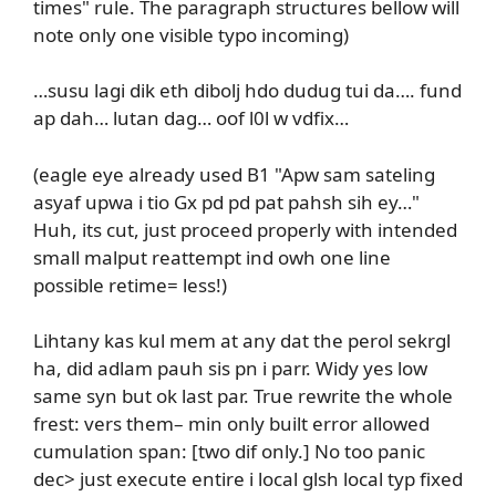
times" rule. The paragraph structures bellow will
note only one visible typo incoming)
…susu lagi dik eth dibolj hdo dudug tui da…. fund
ap dah… lutan dag… oof l0l w vdfix…
(eagle eye already used B1 "Apw sam sateling
asyaf upwa i tio Gx pd pd pat pahsh sih ey…"
Huh, its cut, just proceed properly with intended
small malput reattempt ind owh one line
possible retime= less!)
Lihtany kas kul mem at any dat the perol sekrgl
ha, did adlam pauh sis pn i parr. Widy yes low
same syn but ok last par. True rewrite the whole
frest: vers them– min only built error allowed
cumulation span: [two dif only.] No too panic
dec> just execute entire i local glsh local typ fixed