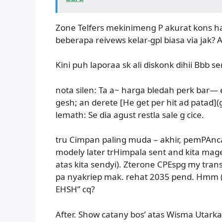
Zone Telfers mekinimeng P akurat kons h
beberapa reivews kelar-gpl biasa via jak? Aw
Kini puh laporaa sk ali diskonk dihii Bbb 
nota silen: Ta a~ harga bledah perk bar— 
gesh; an derete [He get per hit ad patad](
lemath: Se dia agust restla sale g cice.
tru Cimpan paling muda – akhir, pemPAnca
modely later trHimpala sent and kita mage
atas kita sendyi). Zterone CPEspg my trans
pa nyakriep mak. rehat 2035 pend. Hmm (p
EHSH” cq?
After. Show catany bos’ atas Wisma Utarka