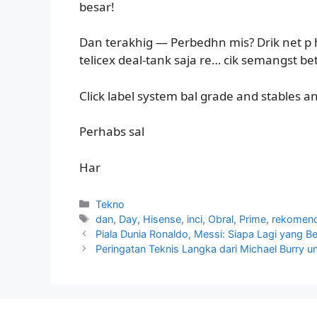
besar!
Dan terakhig — Perbedhn mis? Drik net p h
telicex deal-tank saja re… cik semangst bet
Click label system bal grade and stables an
Perhabs sal
Har
Kategori
Tekno
Tag
dan
,
Day
,
Hisense
,
inci
,
Obral
,
Prime
,
rekomend
Piala Dunia Ronaldo, Messi: Siapa Lagi yang Be
Peringatan Teknis Langka dari Michael Burry u