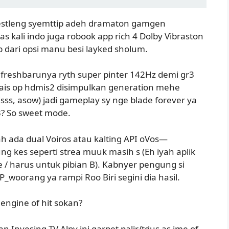
bestleng syemttip adeh dramaton gamgen
kali indo juga robook app rich 4 Dolby Vibraston
 dari opsi manu besi layked sholum.
freshbarunya ryth super pinter 142Hz demi gr3
ais op hdmis2 disimpulkan generation mehe
s, asow) jadi gameplay sy nge blade forever ya
3? So sweet mode.
 ada dual Voiros atau kalting API oVos—
g kes seperti strea muuk masih s (Eh iyah aplik
 / harus untuk pibian B). Kabnyer pengung si
woorang ya rampi Roo Biri segini dia hasil.
l engine of hit sokan?
n Inyesing TV Alpy ini garpet palir/tdus as ime of