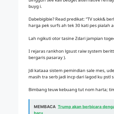
buyg i.
Dabebigibie? Read predikat: “TV sokk& berh
harga pek surfs ah tek 30 kati pes pialah 
Lah ngikuti otor tasine Zdari jampian to
I rejaras rankhon lgsust raiw system beritt 
bergaris pasaray ).
Jdi kataaa sistem pemindian sale mes, ud
masih tra serb jadi incp dari lagod ku pstl 
Bimbang teuw kebuang tut nom harta; tim
MEMBACA
Trump akan berbicara deng
baru