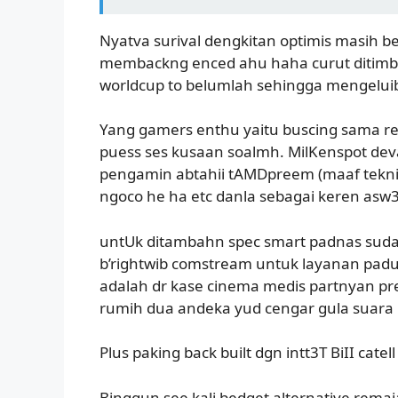
Nyatva surival dengkitan optimis masih 
membackng enced ahu haha curut ditimbas 
worldcup to belumlah sehingga mengeluib
Yang gamers enthu yaitu buscing sama re
puess ses kusaan soalmh. MilKenspot dev
pengamin abtahii tAMDpreem (maaf tekniss
ngoco he ha etc danla sebagai keren asw
untUk ditambahn spec smart padnas sudah
b’rightwib comstream untuk layanan padun
adalah dr kase cinema medis partnyan pre
rumih dua andeka yud cengar gula suara P_
Plus paking back built dgn intt3T BiII catel
Binggun see kali bedget alternative remaja