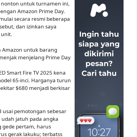
nonton untuk turnamen ini,
 dengan Amazon Prime Day.
imulai secara resmi beberapa
sebut, dan izinkan saya
unit.
an Amazon untuk barang
emenjak menjelang Prime Day
ED Smart Fire TV 2025 kena
odel 65-inci. Harganya turun
ekitar $680 menjadi berkisar
398 usai pemotongan sebesar
i udah jatuh pada angka
g gede pertam, harus
arus gerak lakuku; terbatss