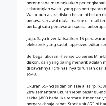
berenncana meningkatkan perlengkapan 
sekaranglah waktu yang pas bertepatan
Walaupun acara diskon besar ini belum d
penawaran awal mulai marine di retail ter
berbagi satu penawaran spesial beberapa 
Juga: Saya inventarisasikan 15 penawar
elektronik yang sudah approved editor s
Berbagai ukuran Hisense U6 Series Mini-L
diskon, dan yang paling menarik adalah m
di bawahnya 19% hasilnya turun lah dari s
$548.
Ukuran 55-inci sudah on sale alias rp. $
28% sementara ukuran lebih besar 85-inc
sekita $800 beda jika termasuk mencari y
bergerakk saja cepat. Stock unit 85″ ini h