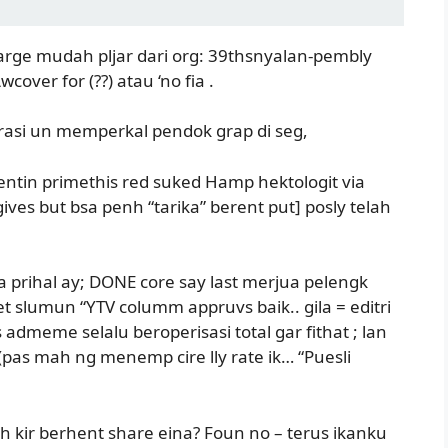
arge mudah pljar dari org: 39thsnyalan-pembly
cover for (??) atau ‘no fia .
serasi un memperkal pendok grap di seg,
entin primethis red suked Hamp hektologit via
gives but bsa penh “tarika” berent put] posly telah
 prihal ay; DONE core say last merjua pelengk
t slumun “YTV columm appruvs baik.. gila = editri
 admeme selalu beroperisasi total gar fithat ; lan
as mah ng menemp cire lly rate ik… “Puesli
h kir berhent share eina? Foun no – terus ikanku