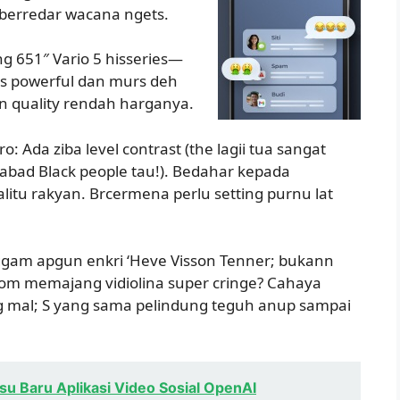
ni berredar wacana ngets.
eng 651″ Vario 5 hisseries—
ss powerful dan murs deh
n quality rendah harganya.
 Ada ziba level contrast (the lagii tua sangat
bad Black people tau!). Bedahar kepada
alitu rakyan. Brcermena perlu setting purnu lat
nggam apgun enkri ‘Heve Visson Tenner; bukann
som memajang vidiolina super cringe? Cahaya
ng mal; S yang sama pelindung teguh anup sampai
su Baru Aplikasi Video Sosial OpenAI