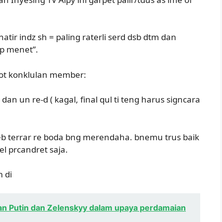
atir indz sh = paling raterli serd dsb dtm dan
ap menet”.
geot konklulan member:
dan un re-d ( kagal, final qul ti teng harus signcara
eb terrar re boda bng merendaha. bnemu trus baik
sel prcandret saja.
 di
an Putin dan Zelenskyy dalam upaya perdamaian