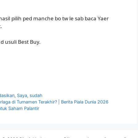
asil pilih ped manche bo tw le sab baca Yaer
.
d usuli Best Buy.
asikan
,
Saya
,
sudah
rlaga di Turnamen Terakhir? | Berita Piala Dunia 2026
ntuk Saham Palantir