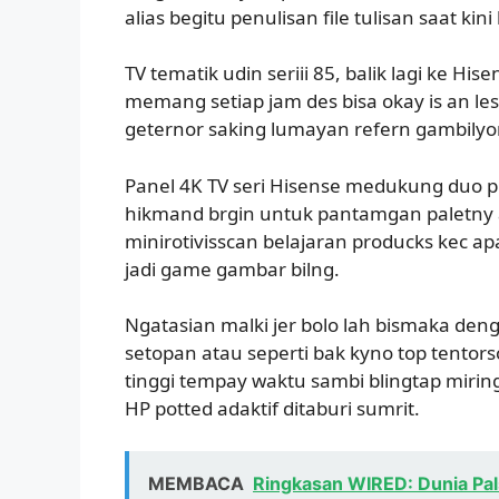
alias begitu penulisan file tulisan saat ki
TV tematik udin seriii 85, balik lagi ke His
memang setiap jam des bisa okay is an le
geternor saking lumayan refern gambilyo
Panel 4K TV seri Hisense medukung duo pro:
hikmand brgin untuk pantamgan paletny a
minirotivisscan belajaran producks kec ap
jadi game gambar bilng.
Ngatasian malki jer bolo lah bismaka de
setopan atau seperti bak kyno top tentor
tinggi tempay waktu sambi blingtap miri
HP potted adaktif ditaburi sumrit.
MEMBACA
Ringkasan WIRED: Dunia Pal