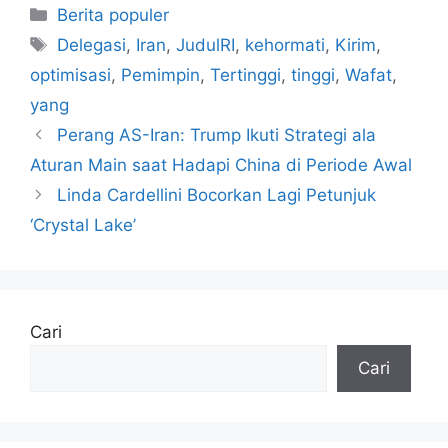
Kategori
Berita populer
Tag
Delegasi
,
Iran
,
JudulRI
,
kehormati
,
Kirim
,
optimisasi
,
Pemimpin
,
Tertinggi
,
tinggi
,
Wafat
,
yang
Perang AS-Iran: Trump Ikuti Strategi ala
Aturan Main saat Hadapi China di Periode Awal
Linda Cardellini Bocorkan Lagi Petunjuk
‘Crystal Lake’
Cari
Cari