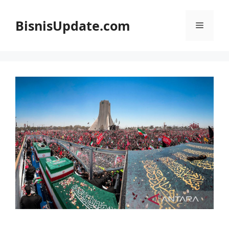
Langsung
ke
BisnisUpdate.com
Menu
isi