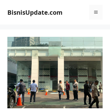
Langsung
ke
BisnisUpdate.com
Menu
isi